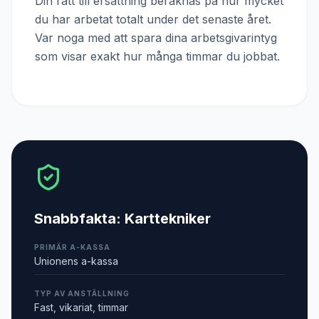
Din rätt till ersättning beräknas på hur mycket
du har arbetat totalt under det senaste året.
Var noga med att spara dina arbetsgivarintyg
som visar exakt hur många timmar du jobbat.
Snabbfakta:
Karttekniker
PRIMÄR A-KASSA
Unionens a-kassa
TYP AV ANSTÄLLNING
Fast, vikariat, timmar