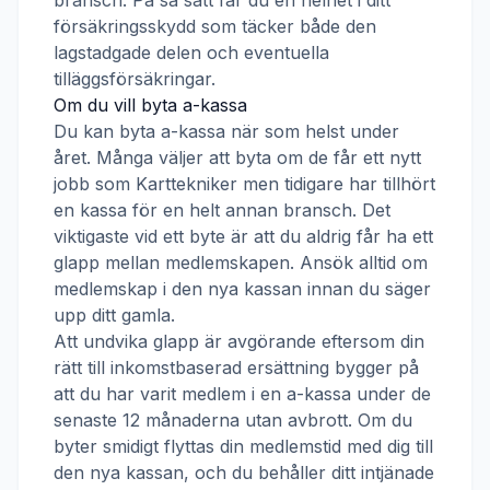
bransch. På så sätt får du en helhet i ditt
försäkringsskydd som täcker både den
lagstadgade delen och eventuella
tilläggsförsäkringar.
Om du vill byta a-kassa
Du kan byta a-kassa när som helst under
året. Många väljer att byta om de får ett nytt
jobb som
Karttekniker
men tidigare har tillhört
en kassa för en helt annan bransch. Det
viktigaste vid ett byte är att du aldrig får ha ett
glapp mellan medlemskapen. Ansök alltid om
medlemskap i den nya kassan innan du säger
upp ditt gamla.
Att undvika glapp är avgörande eftersom din
rätt till inkomstbaserad ersättning bygger på
att du har varit medlem i en a-kassa under de
senaste 12 månaderna utan avbrott. Om du
byter smidigt flyttas din medlemstid med dig till
den nya kassan, och du behåller ditt intjänade