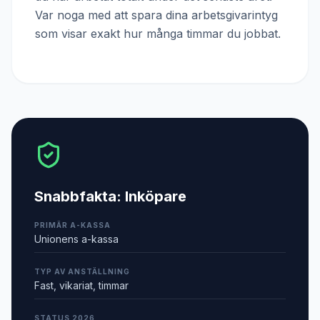
Var noga med att spara dina arbetsgivarintyg
som visar exakt hur många timmar du jobbat.
Snabbfakta:
Inköpare
PRIMÄR A-KASSA
Unionens a-kassa
TYP AV ANSTÄLLNING
Fast, vikariat, timmar
STATUS 2026