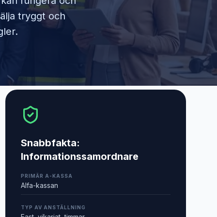
m kan fungera och
älja tryggt och
ler.
Snabbfakta:
Informationssamordnare
PRIMÄR A-KASSA
Alfa-kassan
TYP AV ANSTÄLLNING
Fast, vikariat, timmar