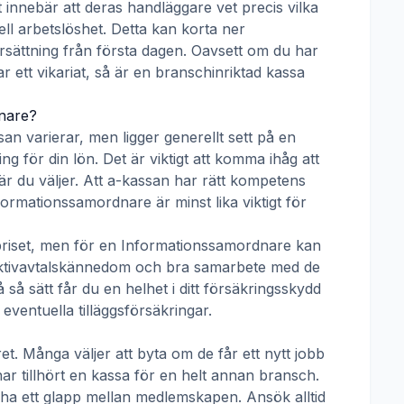
t innebär att deras handläggare vet precis vilka
ll arbetslöshet. Detta kan korta ner
 ersättning från första dagen. Oavsett om du har
ar ett vikariat, så är en branschinriktad kassa
nare
?
san
varierar, men ligger generellt sett på en
g för din lön. Det är viktigt att komma ihåg att
r du väljer. Att a-kassan har rätt kompetens
formationssamordnare
är minst lika viktigt för
priset, men för en
Informationssamordnare
kan
llektivavtalskännedom och bra samarbete med de
å sätt får du en helhet i ditt försäkringsskydd
ventuella tilläggsförsäkringar.
t. Många väljer att byta om de får ett nytt jobb
ar tillhört en kassa för en helt annan bransch.
får ha ett glapp mellan medlemskapen. Ansök alltid