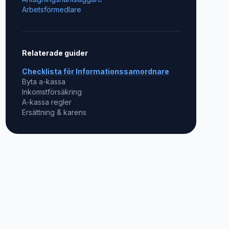
Arbetsförmedlare
Relaterade guider
Checklista för
Informationssamordnare
Byta a-kassa
Inkomstförsäkring
A-kassa regler
Ersättning & karens