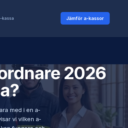
Jämför a-kassor
a-kassa
ordnare
2026
ja?
vara med i en a-
sar vi vilken a-