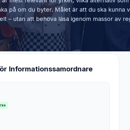
 är mest relevant för yrket, vilka alternativ so
ka på om du byter. Målet är att du ska kunna v
elt – utan att behöva läsa igenom massor av reg
för
Informationssamordnare
yrke