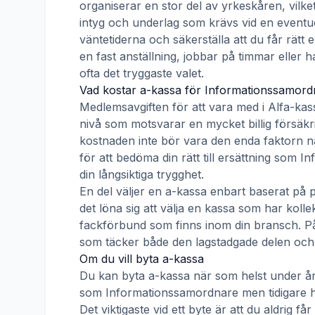
organiserar en stor del av yrkeskåren, vilke
intyg och underlag som krävs vid en eventue
väntetiderna och säkerställa att du får rätt
en fast anställning, jobbar på timmar eller h
ofta det tryggaste valet.
Vad kostar a-kassa för
Informationssamord
Medlemsavgiften för att vara med i
Alfa-kas
nivå som motsvarar en mycket billig försäkrin
kostnaden inte bör vara den enda faktorn nä
för att bedöma din rätt till ersättning som
In
din långsiktiga trygghet.
En del väljer en a-kassa enbart baserat på 
det löna sig att välja en kassa som har ko
fackförbund som finns inom din bransch. På s
som täcker både den lagstadgade delen och e
Om du vill byta a-kassa
Du kan byta a-kassa när som helst under åre
som
Informationssamordnare
men tidigare h
Det viktigaste vid ett byte är att du aldrig 