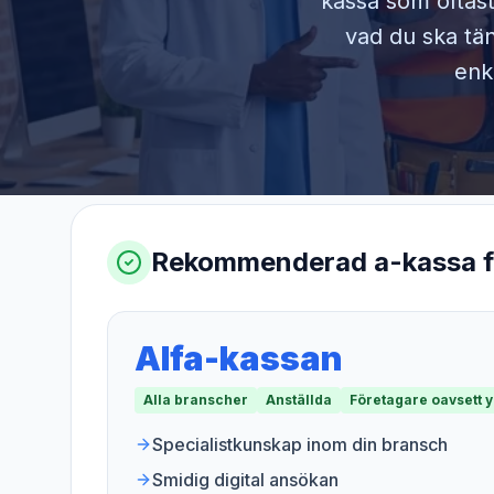
kassa som oftast
vad du ska tän
enk
Rekommenderad a-kassa 
Alfa-kassan
Alla branscher
Anställda
Företagare oavsett 
Specialistkunskap inom din bransch
Smidig digital ansökan