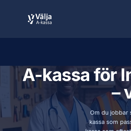
A-kassa för
I
– 
Om du jobbar
kassa som passa