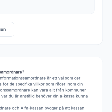
n
ion
ssamordnare
?
Informationssamordnare
är ett val som ger
 för de specifika villkor som råder inom din
ionssamordnare
kan vara allt från kommuner
tt var du är anställd behöver din a-kassa kunna
rdnare
och
Alfa-kassan
bygger på att kassan