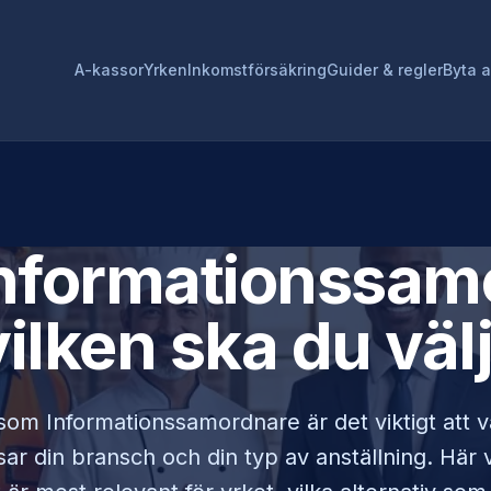
A-kassor
Yrken
Inkomstförsäkring
Guider & regler
Byta 
nformationssam
vilken ska du väl
 som
Informationssamordnare
är det viktigt att 
r din bransch och din typ av anställning. Här vi