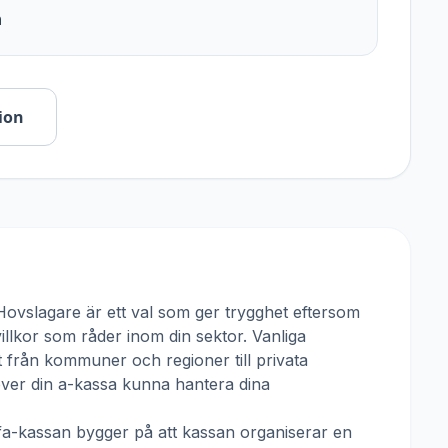
n
ion
Hovslagare
är ett val som ger trygghet eftersom
villkor som råder inom din sektor. Vanliga
t från kommuner och regioner till privata
över din a-kassa kunna hantera dina
fa-kassan
bygger på att kassan organiserar en