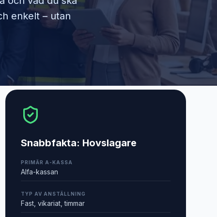
ra och vad du ska
ch enkelt – utan
Snabbfakta:
Hovslagare
PRIMÄR A-KASSA
Alfa-kassan
TYP AV ANSTÄLLNING
Fast, vikariat, timmar