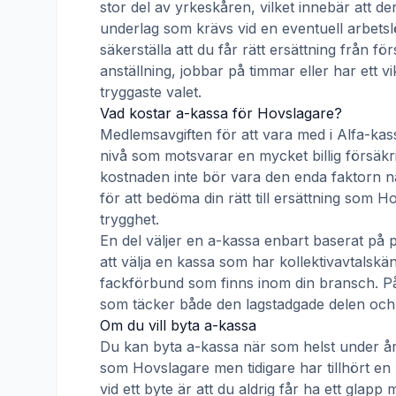
stor del av yrkeskåren, vilket innebär att de
underlag som krävs vid en eventuell arbetsl
säkerställa att du får rätt ersättning från f
anställning, jobbar på timmar eller har ett v
tryggaste valet.
Vad kostar a-kassa för
Hovslagare
?
Medlemsavgiften för att vara med i
Alfa-kas
nivå som motsvarar en mycket billig försäkrin
kostnaden inte bör vara den enda faktorn nä
för att bedöma din rätt till ersättning som
Ho
trygghet.
En del väljer en a-kassa enbart baserat på 
att välja en kassa som har kollektivavtal
fackförbund som finns inom din bransch. På s
som täcker både den lagstadgade delen och e
Om du vill byta a-kassa
Du kan byta a-kassa när som helst under åre
som
Hovslagare
men tidigare har tillhört en
vid ett byte är att du aldrig får ha ett gla