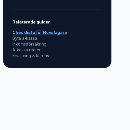
Relaterade guider
Checklista för
Hovslagare
Byta a-kassa
Inkomstförsäkring
A-kassa regler
Ersättning & karens