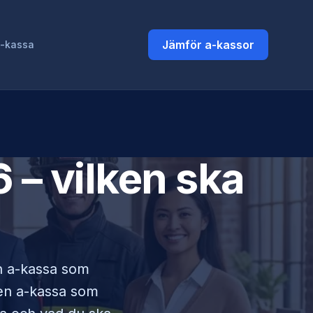
Jämför a-kassor
a-kassa
 – vilken ska
en a-kassa som
lken a-kassa som