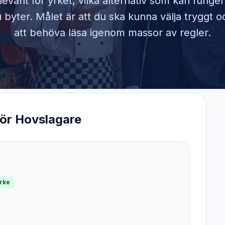
elevant för yrket, vilka alternativ som kan funge
byter. Målet är att du ska kunna välja tryggt o
att behöva läsa igenom massor av regler.
för
Hovslagare
yrke