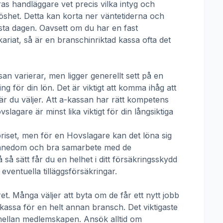
ras handläggare vet precis vilka intyg och
öshet. Detta kan korta ner väntetiderna och
örsta dagen. Oavsett om du har en fast
ikariat, så är en branschinriktad kassa ofta det
san
varierar, men ligger generellt sett på en
g för din lön. Det är viktigt att komma ihåg att
r du väljer. Att a-kassan har rätt kompetens
vslagare
är minst lika viktigt för din långsiktiga
priset, men för en
Hovslagare
kan det löna sig
skännedom och bra samarbete med de
å sätt får du en helhet i ditt försäkringsskydd
ventuella tilläggsförsäkringar.
t. Många väljer att byta om de får ett nytt jobb
 kassa för en helt annan bransch. Det viktigaste
pp mellan medlemskapen. Ansök alltid om