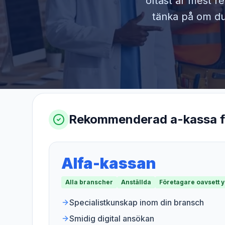
oftast är mest r
tänka på om du 
Rekommenderad a-kassa 
Alfa-kassan
Alla branscher
Anställda
Företagare oavsett 
Specialistkunskap inom din bransch
Smidig digital ansökan