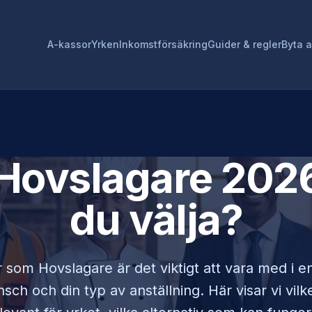
A-kassor
Yrken
Inkomstförsäkring
Guider & regler
Byta 
Hovslagare
2026
du välja?
r som
Hovslagare
är det viktigt att vara med i 
sch och din typ av anställning. Här visar vi vi