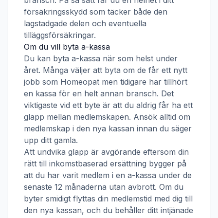
bransch. På så sätt får du en helhet i ditt
försäkringsskydd som täcker både den
lagstadgade delen och eventuella
tilläggsförsäkringar.
Om du vill byta a-kassa
Du kan byta a-kassa när som helst under
året. Många väljer att byta om de får ett nytt
jobb som
Homeopat
men tidigare har tillhört
en kassa för en helt annan bransch. Det
viktigaste vid ett byte är att du aldrig får ha ett
glapp mellan medlemskapen. Ansök alltid om
medlemskap i den nya kassan innan du säger
upp ditt gamla.
Att undvika glapp är avgörande eftersom din
rätt till inkomstbaserad ersättning bygger på
att du har varit medlem i en a-kassa under de
senaste 12 månaderna utan avbrott. Om du
byter smidigt flyttas din medlemstid med dig till
den nya kassan, och du behåller ditt intjänade