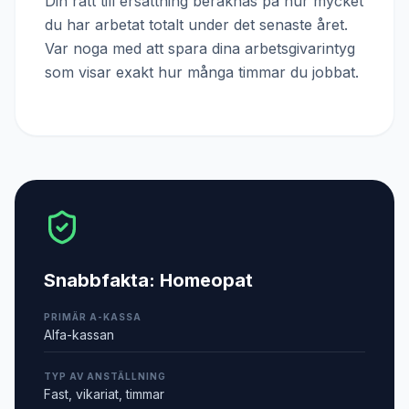
Din rätt till ersättning beräknas på hur mycket
du har arbetat totalt under det senaste året.
Var noga med att spara dina arbetsgivarintyg
som visar exakt hur många timmar du jobbat.
Snabbfakta:
Homeopat
PRIMÄR A-KASSA
Alfa-kassan
TYP AV ANSTÄLLNING
Fast, vikariat, timmar