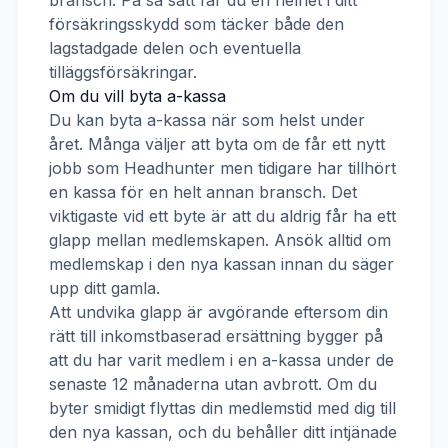
bransch. På så sätt får du en helhet i ditt
försäkringsskydd som täcker både den
lagstadgade delen och eventuella
tilläggsförsäkringar.
Om du vill byta a-kassa
Du kan byta a-kassa när som helst under
året. Många väljer att byta om de får ett nytt
jobb som
Headhunter
men tidigare har tillhört
en kassa för en helt annan bransch. Det
viktigaste vid ett byte är att du aldrig får ha ett
glapp mellan medlemskapen. Ansök alltid om
medlemskap i den nya kassan innan du säger
upp ditt gamla.
Att undvika glapp är avgörande eftersom din
rätt till inkomstbaserad ersättning bygger på
att du har varit medlem i en a-kassa under de
senaste 12 månaderna utan avbrott. Om du
byter smidigt flyttas din medlemstid med dig till
den nya kassan, och du behåller ditt intjänade