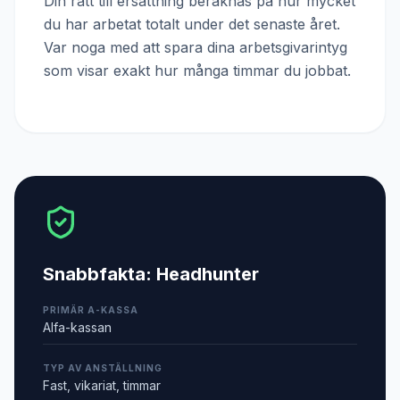
Din rätt till ersättning beräknas på hur mycket
du har arbetat totalt under det senaste året.
Var noga med att spara dina arbetsgivarintyg
som visar exakt hur många timmar du jobbat.
Snabbfakta:
Headhunter
PRIMÄR A-KASSA
Alfa-kassan
TYP AV ANSTÄLLNING
Fast, vikariat, timmar