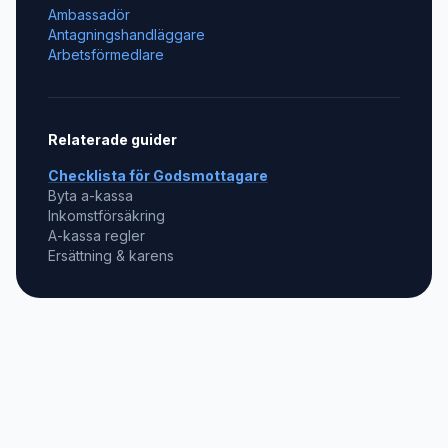
Ambassadör
Antagningshandläggare
Arbetsförmedlare
Relaterade guider
Checklista för
Godsmottagare
Byta a-kassa
Inkomstförsäkring
A-kassa regler
Ersättning & karens