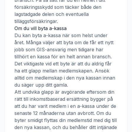
bransch. På så sätt får du en helhet i ditt
försäkringsskydd som täcker både den
lagstadgade delen och eventuella
tilläggsförsäkringar.
Om du vill byta a-kassa
Du kan byta a-kassa när som helst under
året. Många väljer att byta om de får ett nytt
jobb som
GIS-ansvarig
men tidigare har
tillhört en kassa för en helt annan bransch.
Det viktigaste vid ett byte är att du aldrig får
ha ett glapp mellan medlemskapen. Ansök
alltid om medlemskap i den nya kassan innan
du säger upp ditt gamla.
Att undvika glapp är avgörande eftersom din
rätt till inkomstbaserad ersättning bygger på
att du har varit medlem i en a-kassa under de
senaste 12 månaderna utan avbrott. Om du
byter smidigt flyttas din medlemstid med dig till
den nya kassan, och du behåller ditt intjänade