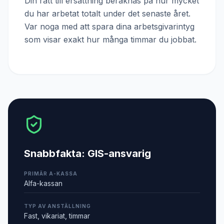
Din rätt till ersättning beräknas på hur mycket
du har arbetat totalt under det senaste året.
Var noga med att spara dina arbetsgivarintyg
som visar exakt hur många timmar du jobbat.
Snabbfakta:
GIS-ansvarig
PRIMÄR A-KASSA
Alfa-kassan
TYP AV ANSTÄLLNING
Fast, vikariat, timmar