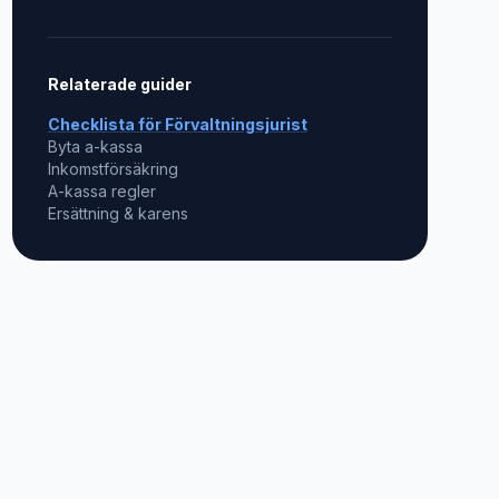
Relaterade guider
Checklista för
Förvaltningsjurist
Byta a-kassa
Inkomstförsäkring
A-kassa regler
Ersättning & karens