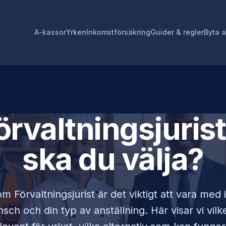
A-kassor
Yrken
Inkomstförsäkring
Guider & regler
Byta 
örvaltningsjurist
ska du välja?
som
Förvaltningsjurist
är det viktigt att vara med
sch och din typ av anställning. Här visar vi vi