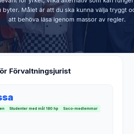
elevant för yrket, vilka alternativ som kan funge
byter. Målet är att du ska kunna välja tryggt o
att behöva läsa igenom massor av regler.
för
Förvaltningsjurist
ssa
men
Studenter med mål 180 hp
Saco-medlemmar