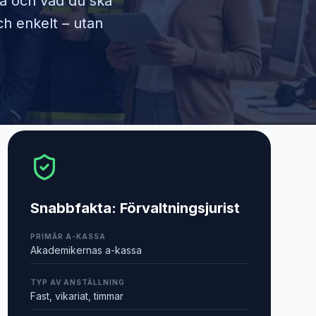
ra och vad du ska
ch enkelt – utan
Snabbfakta:
Förvaltningsjurist
PRIMÄR A-KASSA
Akademikernas a-kassa
TYP AV ANSTÄLLNING
Fast, vikariat, timmar