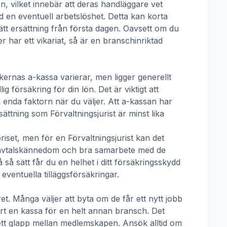
n, vilket innebär att deras handläggare vet
d en eventuell arbetslöshet. Detta kan korta
rätt ersättning från första dagen. Oavsett om du
er har ett vikariat, så är en branschinriktad
kernas a-kassa
varierar, men ligger generellt
 försäkring för din lön. Det är viktigt att
enda faktorn när du väljer. Att a-kassan har
ersättning som
Förvaltningsjurist
är minst lika
priset, men för en
Förvaltningsjurist
kan det
tivavtalskännedom och bra samarbete med de
å sätt får du en helhet i ditt försäkringsskydd
ventuella tilläggsförsäkringar.
t. Många väljer att byta om de får ett nytt jobb
ört en kassa för en helt annan bransch. Det
ha ett glapp mellan medlemskapen. Ansök alltid om