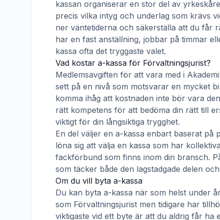
kassan organiserar en stor del av yrkeskåre
precis vilka intyg och underlag som krävs vi
ner väntetiderna och säkerställa att du får 
har en fast anställning, jobbar på timmar ell
kassa ofta det tryggaste valet.
Vad kostar a-kassa för
Förvaltningsjurist
?
Medlemsavgiften för att vara med i
Akademi
sett på en nivå som motsvarar en mycket billig
komma ihåg att kostnaden inte bör vara den 
rätt kompetens för att bedöma din rätt till 
viktigt för din långsiktiga trygghet.
En del väljer en a-kassa enbart baserat på 
löna sig att välja en kassa som har kollek
fackförbund som finns inom din bransch. På s
som täcker både den lagstadgade delen och e
Om du vill byta a-kassa
Du kan byta a-kassa när som helst under åre
som
Förvaltningsjurist
men tidigare har tillh
viktigaste vid ett byte är att du aldrig får 