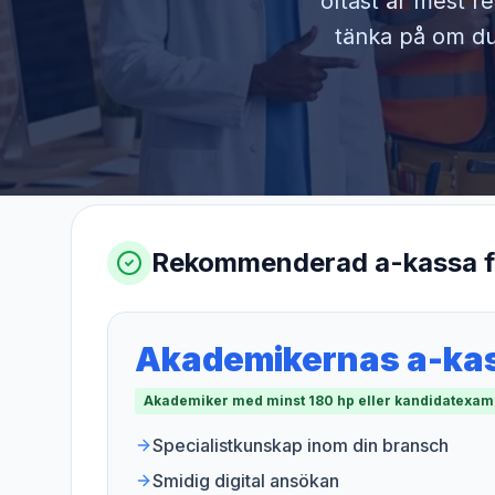
oftast är mest r
tänka på om du 
Rekommenderad a-kassa 
Akademikernas a-ka
Akademiker med minst 180 hp eller kandidatexa
Specialistkunskap inom din bransch
Smidig digital ansökan