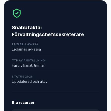
Snabbfakta:
Förvaltningschefssekreterare
PRIMÄR A-KASSA
Ledarnas a-kassa
TYP AV ANSTÄLLNING
Fast, vikariat, timmar
STATUS 2026
Uppdaterad och aktiv
Bra resurser