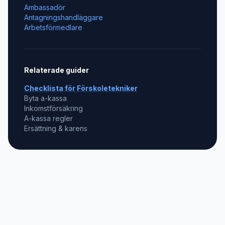
Ambassadör
Antagningshandläggare
Arbetsförmedlare
Relaterade guider
Checklista för
Förskoletekniker
Byta a-kassa
Inkomstförsäkring
A-kassa regler
Ersättning & karens