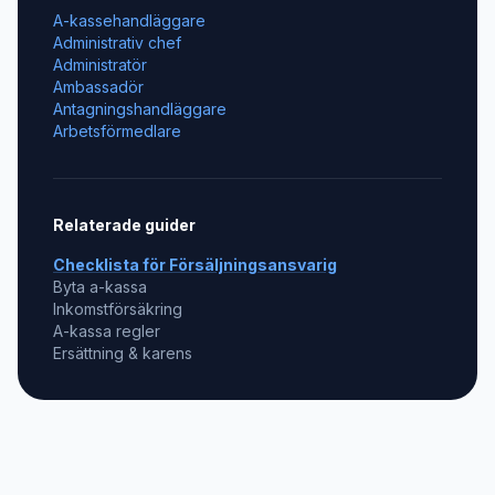
A-kassehandläggare
Administrativ chef
Administratör
Ambassadör
Antagningshandläggare
Arbetsförmedlare
Relaterade guider
Checklista för
Försäljningsansvarig
Byta a-kassa
Inkomstförsäkring
A-kassa regler
Ersättning & karens