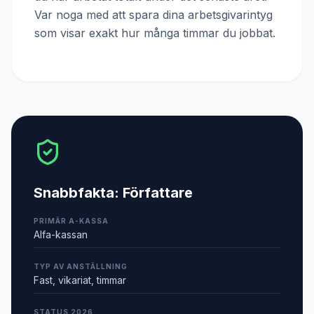
Var noga med att spara dina arbetsgivarintyg
som visar exakt hur många timmar du jobbat.
Snabbfakta:
Författare
PRIMÄR A-KASSA
Alfa-kassan
TYP AV ANSTÄLLNING
Fast, vikariat, timmar
STATUS 2026