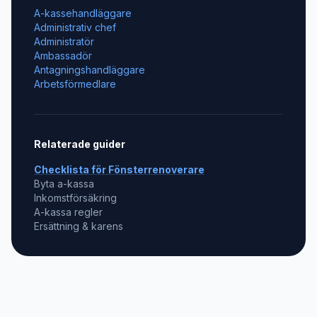
A-kassehandläggare
Administrativ chef
Administratör
Ambassadör
Antagningshandläggare
Arbetsförmedlare
Relaterade guider
Checklista för
Fönsterrenoverare
Byta a-kassa
Inkomstförsäkring
A-kassa regler
Ersättning & karens