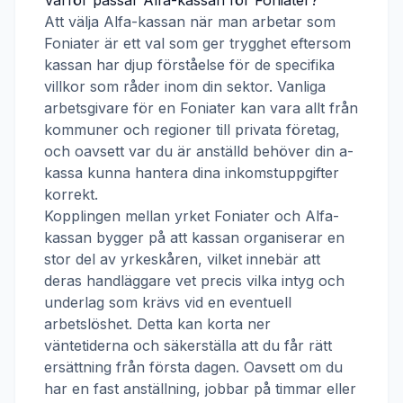
Varför passar
Alfa-kassan
för
Foniater
?
Att välja
Alfa-kassan
när man arbetar som
Foniater
är ett val som ger trygghet eftersom
kassan har djup förståelse för de specifika
villkor som råder inom din sektor. Vanliga
arbetsgivare för en
Foniater
kan vara allt från
kommuner och regioner till privata företag,
och oavsett var du är anställd behöver din a-
kassa kunna hantera dina inkomstuppgifter
korrekt.
Kopplingen mellan yrket
Foniater
och
Alfa-
kassan
bygger på att kassan organiserar en
stor del av yrkeskåren, vilket innebär att
deras handläggare vet precis vilka intyg och
underlag som krävs vid en eventuell
arbetslöshet. Detta kan korta ner
väntetiderna och säkerställa att du får rätt
ersättning från första dagen. Oavsett om du
har en fast anställning, jobbar på timmar eller