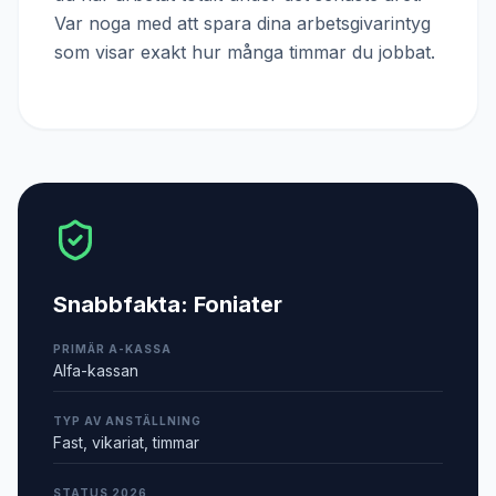
Var noga med att spara dina arbetsgivarintyg
som visar exakt hur många timmar du jobbat.
Snabbfakta:
Foniater
PRIMÄR A-KASSA
Alfa-kassan
TYP AV ANSTÄLLNING
Fast, vikariat, timmar
STATUS 2026