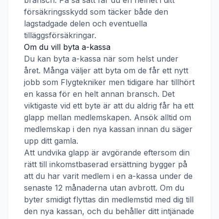
bransch. På så sätt får du en helhet i ditt
försäkringsskydd som täcker både den
lagstadgade delen och eventuella
tilläggsförsäkringar.
Om du vill byta a-kassa
Du kan byta a-kassa när som helst under
året. Många väljer att byta om de får ett nytt
jobb som
Flygtekniker
men tidigare har tillhört
en kassa för en helt annan bransch. Det
viktigaste vid ett byte är att du aldrig får ha ett
glapp mellan medlemskapen. Ansök alltid om
medlemskap i den nya kassan innan du säger
upp ditt gamla.
Att undvika glapp är avgörande eftersom din
rätt till inkomstbaserad ersättning bygger på
att du har varit medlem i en a-kassa under de
senaste 12 månaderna utan avbrott. Om du
byter smidigt flyttas din medlemstid med dig till
den nya kassan, och du behåller ditt intjänade