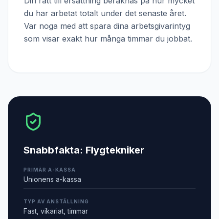
Din rätt till ersättning beräknas på hur mycket
du har arbetat totalt under det senaste året.
Var noga med att spara dina arbetsgivarintyg
som visar exakt hur många timmar du jobbat.
Snabbfakta:
Flygtekniker
PRIMÄR A-KASSA
Unionens a-kassa
TYP AV ANSTÄLLNING
Fast, vikariat, timmar