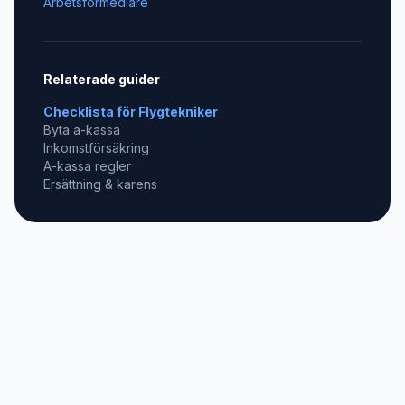
Arbetsförmedlare
Relaterade guider
Checklista för
Flygtekniker
Byta a-kassa
Inkomstförsäkring
A-kassa regler
Ersättning & karens