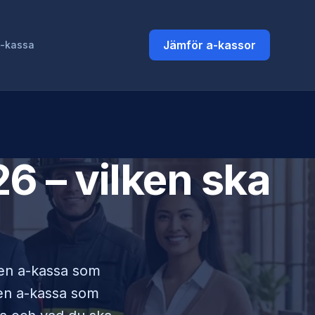
Jämför a-kassor
a-kassa
6 – vilken ska
i en a-kassa som
lken a-kassa som