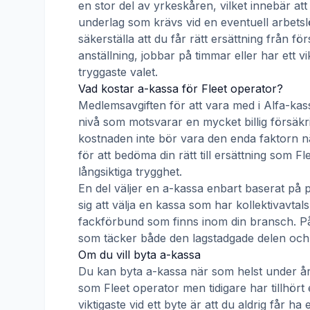
en stor del av yrkeskåren, vilket innebär att
underlag som krävs vid en eventuell arbetsl
säkerställa att du får rätt ersättning från f
anställning, jobbar på timmar eller har ett v
tryggaste valet.
Vad kostar a-kassa för
Fleet operator
?
Medlemsavgiften för att vara med i
Alfa-kas
nivå som motsvarar en mycket billig försäkrin
kostnaden inte bör vara den enda faktorn nä
för att bedöma din rätt till ersättning som
Fl
långsiktiga trygghet.
En del väljer en a-kassa enbart baserat på 
sig att välja en kassa som har kollektivav
fackförbund som finns inom din bransch. På s
som täcker både den lagstadgade delen och e
Om du vill byta a-kassa
Du kan byta a-kassa när som helst under åre
som
Fleet operator
men tidigare har tillhör
viktigaste vid ett byte är att du aldrig får 