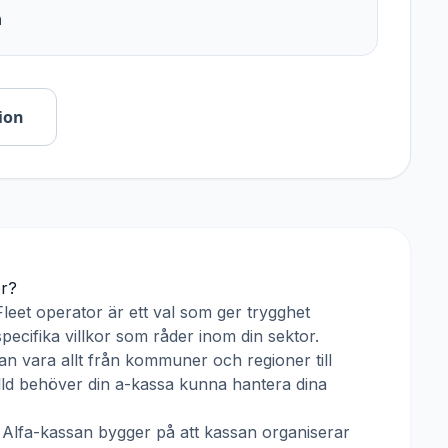
n
ion
or
?
Fleet operator
är ett val som ger trygghet
pecifika villkor som råder inom din sektor.
n vara allt från kommuner och regioner till
älld behöver din a-kassa kunna hantera dina
h
Alfa-kassan
bygger på att kassan organiserar