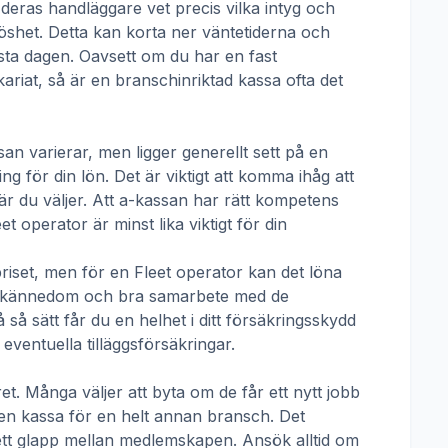
 deras handläggare vet precis vilka intyg och
öshet. Detta kan korta ner väntetiderna och
örsta dagen. Oavsett om du har en fast
ikariat, så är en branschinriktad kassa ofta det
san
varierar, men ligger generellt sett på en
g för din lön. Det är viktigt att komma ihåg att
r du väljer. Att a-kassan har rätt kompetens
eet operator
är minst lika viktigt för din
priset, men för en
Fleet operator
kan det löna
talskännedom och bra samarbete med de
å sätt får du en helhet i ditt försäkringsskydd
ventuella tilläggsförsäkringar.
t. Många väljer att byta om de får ett nytt jobb
t en kassa för en helt annan bransch. Det
ha ett glapp mellan medlemskapen. Ansök alltid om