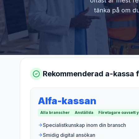
oftast är mest r
tänka på om du 
Rekommenderad a-kassa 
Alfa-kassan
Alla branscher
Anställda
Företagare oavsett 
Specialistkunskap inom din bransch
Smidig digital ansökan