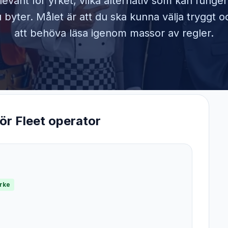
elevant för yrket, vilka alternativ som kan funge
byter. Målet är att du ska kunna välja tryggt o
att behöva läsa igenom massor av regler.
för
Fleet operator
yrke