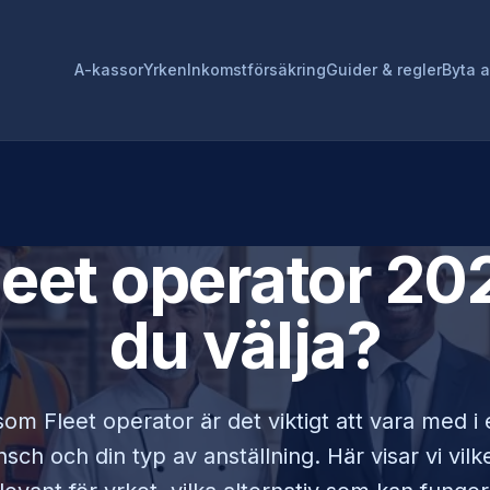
A-kassor
Yrken
Inkomstförsäkring
Guider & regler
Byta 
leet operator
202
du välja?
 som
Fleet operator
är det viktigt att vara med 
sch och din typ av anställning. Här visar vi vi