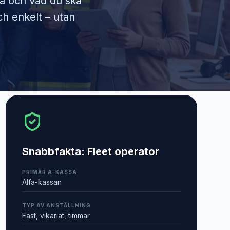
ra och vad du ska
ch enkelt – utan
Snabbfakta:
Fleet operator
PRIMÄR A-KASSA
Alfa-kassan
TYP AV ANSTÄLLNING
Fast, vikariat, timmar