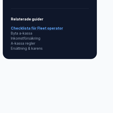
Relaterade guider
Checklista för
Fleet operator
Byta a-kassa
Inkomstförsäkring
A-kassa regler
Ersättning & karens