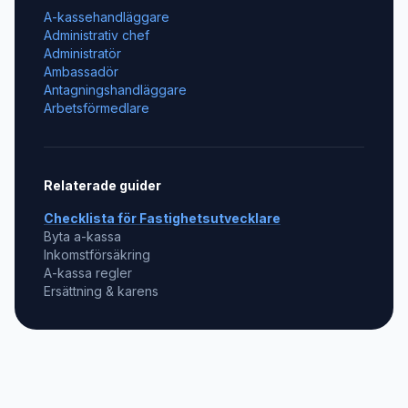
A-kassehandläggare
Administrativ chef
Administratör
Ambassadör
Antagningshandläggare
Arbetsförmedlare
Relaterade guider
Checklista för
Fastighetsutvecklare
Byta a-kassa
Inkomstförsäkring
A-kassa regler
Ersättning & karens