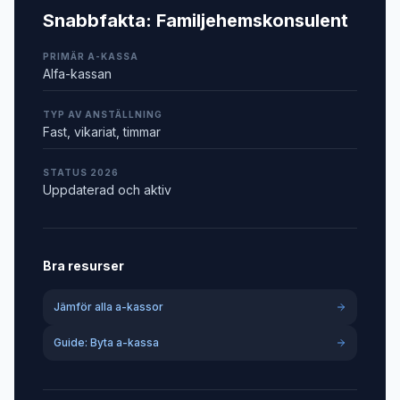
Snabbfakta:
Familjehemskonsulent
PRIMÄR A-KASSA
Alfa-kassan
TYP AV ANSTÄLLNING
Fast, vikariat, timmar
STATUS 2026
Uppdaterad och aktiv
Bra resurser
Jämför alla a-kassor
Guide: Byta a-kassa