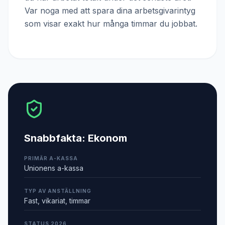
Var noga med att spara dina arbetsgivarintyg
som visar exakt hur många timmar du jobbat.
Snabbfakta:
Ekonom
PRIMÄR A-KASSA
Unionens a-kassa
TYP AV ANSTÄLLNING
Fast, vikariat, timmar
STATUS 2026