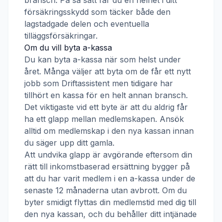
bransch. På så sätt får du en helhet i ditt
försäkringsskydd som täcker både den
lagstadgade delen och eventuella
tilläggsförsäkringar.
Om du vill byta a-kassa
Du kan byta a-kassa när som helst under
året. Många väljer att byta om de får ett nytt
jobb som
Driftassistent
men tidigare har
tillhört en kassa för en helt annan bransch.
Det viktigaste vid ett byte är att du aldrig får
ha ett glapp mellan medlemskapen. Ansök
alltid om medlemskap i den nya kassan innan
du säger upp ditt gamla.
Att undvika glapp är avgörande eftersom din
rätt till inkomstbaserad ersättning bygger på
att du har varit medlem i en a-kassa under de
senaste 12 månaderna utan avbrott. Om du
byter smidigt flyttas din medlemstid med dig till
den nya kassan, och du behåller ditt intjänade