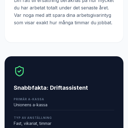
Din rätt till ersättning beräknas på hur mycket
du har arbetat totalt under det senaste året.
Var noga med att spara dina arbetsgivarintyg
som visar exakt hur många timmar du jobbat.
Snabbfakta:
Driftassistent
PRIMÄR A-KASSA
Unionens a-kassa
TYP AV ANSTÄLLNING
Fast, vikariat, timmar