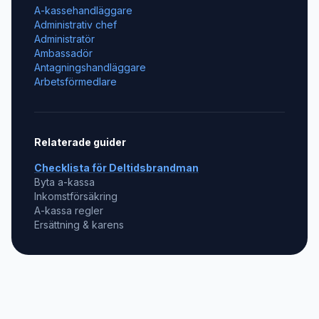
A-kassehandläggare
Administrativ chef
Administratör
Ambassadör
Antagningshandläggare
Arbetsförmedlare
Relaterade guider
Checklista för
Deltidsbrandman
Byta a-kassa
Inkomstförsäkring
A-kassa regler
Ersättning & karens