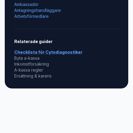
Ambassadör
Antagningshandläggare
Arbetsförmedlare
Relaterade guider
Checklista för
Cytodiagnostiker
Byta a-kassa
Inkomstförsäkring
A-kassa regler
Ersättning & karens