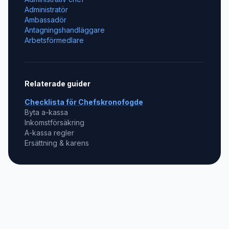
Administratör
Ambassadör
Antagningshandläggare
Arbetsförmedlare
Relaterade guider
Checklista för
Chefskronofogde
Byta a-kassa
Inkomstförsäkring
A-kassa regler
Ersättning & karens