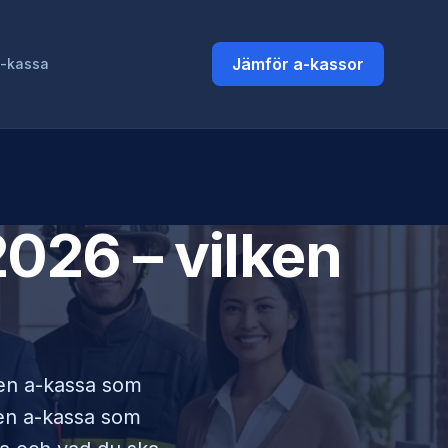
Jämför a-kassor
a-kassa
026 – vilken
i en a-kassa som
lken a-kassa som