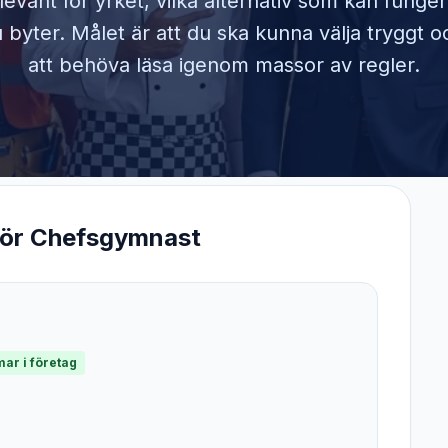
elevant för yrket, vilka alternativ som kan funge
byter. Målet är att du ska kunna välja tryggt o
att behöva läsa igenom massor av regler.
för
Chefsgymnast
ar i företag