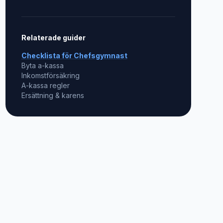
Relaterade guider
Checklista för
Chefsgymnast
Byta a-kassa
Inkomstförsäkring
A-kassa regler
Ersättning & karens