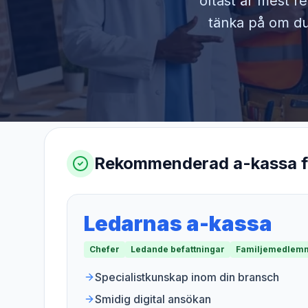
oftast är mest r
tänka på om du 
Rekommenderad a-kassa 
Ledarnas a-kassa
Chefer
Ledande befattningar
Familjemedlemm
Specialistkunskap inom din bransch
Smidig digital ansökan