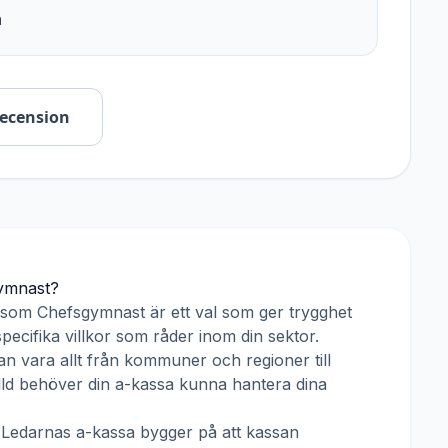
n
recension
ymnast
?
r som
Chefsgymnast
är ett val som ger trygghet
pecifika villkor som råder inom din sektor.
n vara allt från kommuner och regioner till
älld behöver din a-kassa kunna hantera dina
h
Ledarnas a-kassa
bygger på att kassan