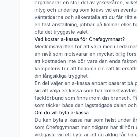
organiserar en stor del av yrkeskåren, vilke
intyg och underlag som krävs vid en eventue
väntetiderna och säkerställa att du får rätt
en fast anställning, jobbar på timmar eller h
ofta det tryggaste valet.
Vad kostar a-kassa för
Chefsgymnast
?
Medlemsavgiften för att vara med i
Ledarnas
en nivå som motsvarar en mycket billig försä
att kostnaden inte bör vara den enda faktorn
kompetens för att bedöma din rätt till ersät
din långsiktiga trygghet.
En del väljer en a-kassa enbart baserat på 
sig att välja en kassa som har kollektivav
fackförbund som finns inom din bransch. På s
som täcker både den lagstadgade delen och e
Om du vill byta a-kassa
Du kan byta a-kassa när som helst under åre
som
Chefsgymnast
men tidigare har tillhört
viktigaste vid ett byte är att du aldrig får 