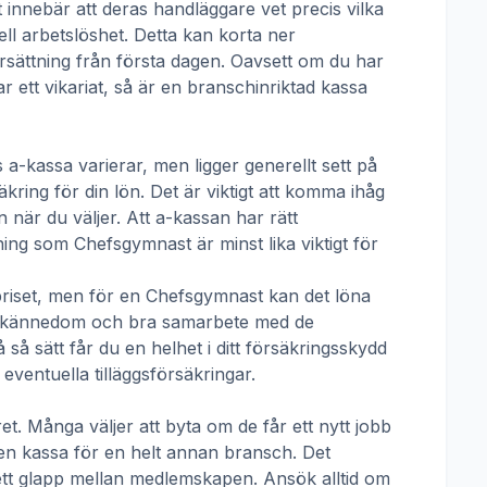
t innebär att deras handläggare vet precis vilka
ll arbetslöshet. Detta kan korta ner
 ersättning från första dagen. Oavsett om du har
ar ett vikariat, så är en branschinriktad kassa
 a-kassa
varierar, men ligger generellt sett på
kring för din lön. Det är viktigt att komma ihåg
 när du väljer. Att a-kassan har rätt
tning som
Chefsgymnast
är minst lika viktigt för
priset, men för en
Chefsgymnast
kan det löna
talskännedom och bra samarbete med de
å sätt får du en helhet i ditt försäkringsskydd
ventuella tilläggsförsäkringar.
t. Många väljer att byta om de får ett nytt jobb
 en kassa för en helt annan bransch. Det
ha ett glapp mellan medlemskapen. Ansök alltid om