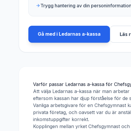
Trygg hantering av din personinformatio
Gå med i
Ledarnas a-kassa
Läs 
Varför passar
Ledarnas a-kassa
för
Chefsg
Att välja
Ledarnas a-kassa
när man arbeta
eftersom kassan har djup förståelse för de s
Vanliga arbetsgivare för en
Chefsgymnast
ka
privata företag, och oavsett var du är anst
inkomstuppgifter korrekt.
Kopplingen mellan yrket
Chefsgymnast
oc