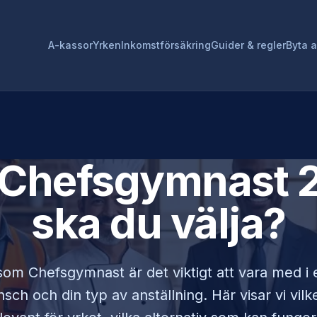
A-kassor
Yrken
Inkomstförsäkring
Guider & regler
Byta 
Chefsgymnast
2
ska du välja?
 som
Chefsgymnast
är det viktigt att vara med 
sch och din typ av anställning. Här visar vi vi