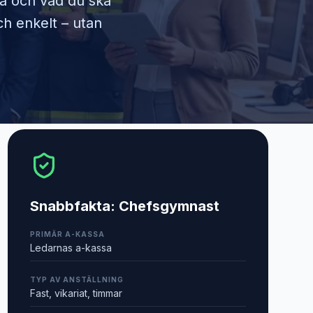
ra och vad du ska
ch enkelt – utan
Snabbfakta:
Chefsgymnast
PRIMÄR A-KASSA
Ledarnas a-kassa
TYP AV ANSTÄLLNING
Fast, vikariat, timmar