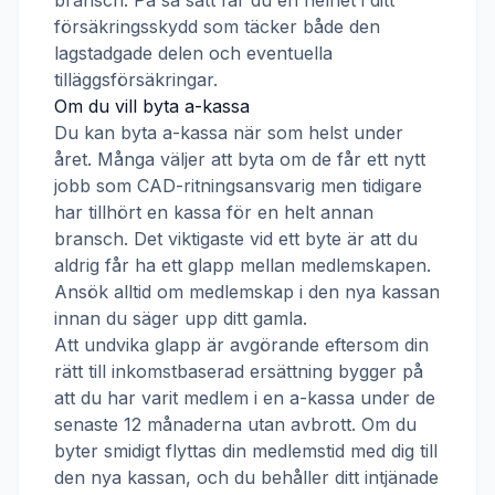
bransch. På så sätt får du en helhet i ditt
försäkringsskydd som täcker både den
lagstadgade delen och eventuella
tilläggsförsäkringar.
Om du vill byta a-kassa
Du kan byta a-kassa när som helst under
året. Många väljer att byta om de får ett nytt
jobb som
CAD-ritningsansvarig
men tidigare
har tillhört en kassa för en helt annan
bransch. Det viktigaste vid ett byte är att du
aldrig får ha ett glapp mellan medlemskapen.
Ansök alltid om medlemskap i den nya kassan
innan du säger upp ditt gamla.
Att undvika glapp är avgörande eftersom din
rätt till inkomstbaserad ersättning bygger på
att du har varit medlem i en a-kassa under de
senaste 12 månaderna utan avbrott. Om du
byter smidigt flyttas din medlemstid med dig till
den nya kassan, och du behåller ditt intjänade