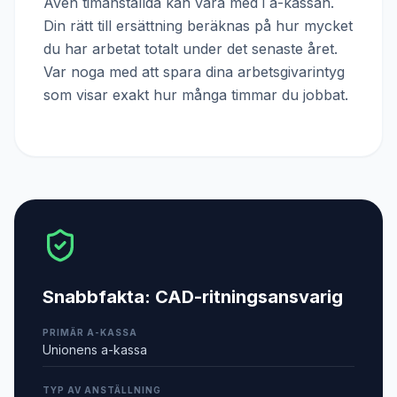
Även timanställda kan vara med i a-kassan.
Din rätt till ersättning beräknas på hur mycket
du har arbetat totalt under det senaste året.
Var noga med att spara dina arbetsgivarintyg
som visar exakt hur många timmar du jobbat.
Snabbfakta:
CAD-ritningsansvarig
PRIMÄR A-KASSA
Unionens a-kassa
TYP AV ANSTÄLLNING