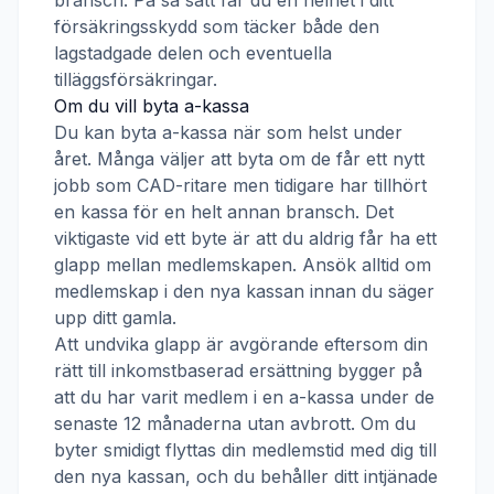
bransch. På så sätt får du en helhet i ditt
försäkringsskydd som täcker både den
lagstadgade delen och eventuella
tilläggsförsäkringar.
Om du vill byta a-kassa
Du kan byta a-kassa när som helst under
året. Många väljer att byta om de får ett nytt
jobb som
CAD-ritare
men tidigare har tillhört
en kassa för en helt annan bransch. Det
viktigaste vid ett byte är att du aldrig får ha ett
glapp mellan medlemskapen. Ansök alltid om
medlemskap i den nya kassan innan du säger
upp ditt gamla.
Att undvika glapp är avgörande eftersom din
rätt till inkomstbaserad ersättning bygger på
att du har varit medlem i en a-kassa under de
senaste 12 månaderna utan avbrott. Om du
byter smidigt flyttas din medlemstid med dig till
den nya kassan, och du behåller ditt intjänade