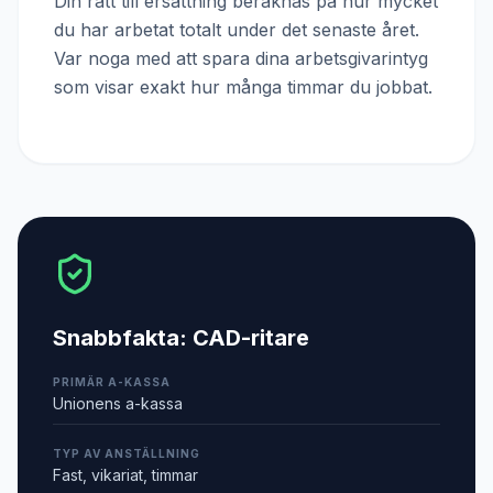
Din rätt till ersättning beräknas på hur mycket
du har arbetat totalt under det senaste året.
Var noga med att spara dina arbetsgivarintyg
som visar exakt hur många timmar du jobbat.
Snabbfakta:
CAD-ritare
PRIMÄR A-KASSA
Unionens a-kassa
TYP AV ANSTÄLLNING
Fast, vikariat, timmar