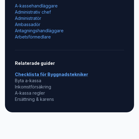
A-kassehandläggare
Administrativ chef
Administratör
Ambassadör
Antagningshandläggare
Arbetsförmedlare
Relaterade guider
Checklista för
Byggnadstekniker
Byta a-kassa
Inkomstförsäkring
A-kassa regler
Ersättning & karens