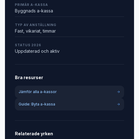
PRIMÄR A-KASSA
Byggnads a-kassa
TYP AV ANSTÄLLNING
Fast, vikariat, timmar
STATUS 2026
Uppdaterad och aktiv
Bra resurser
Jämför alla a-kassor
Guide: Byta a-kassa
Relaterade yrken