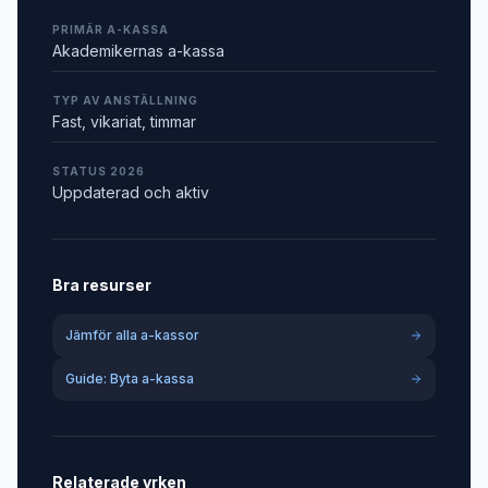
PRIMÄR A-KASSA
Akademikernas a-kassa
TYP AV ANSTÄLLNING
Fast, vikariat, timmar
STATUS 2026
Uppdaterad och aktiv
Bra resurser
Jämför alla a-kassor
Guide: Byta a-kassa
Relaterade yrken