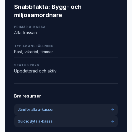
Snabbfakta:
Bygg- och
miljösamordnare
PRIMÄR A-KASSA
Alfa-kassan
TYP AV ANSTÄLLNING
Fast, vikariat, timmar
STATUS 2026
Uppdaterad och aktiv
Bra resurser
Jämför alla a-kassor
Guide: Byta a-kassa