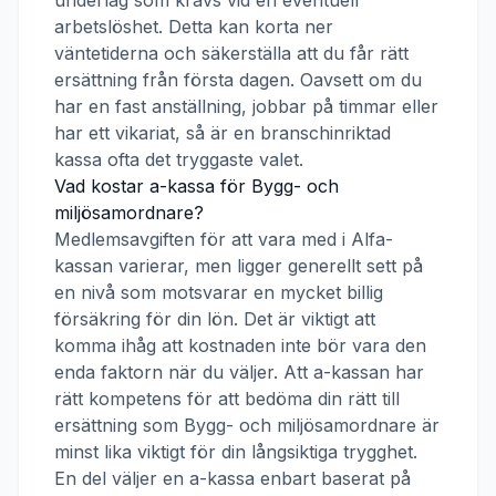
underlag som krävs vid en eventuell
arbetslöshet. Detta kan korta ner
väntetiderna och säkerställa att du får rätt
ersättning från första dagen. Oavsett om du
har en fast anställning, jobbar på timmar eller
har ett vikariat, så är en branschinriktad
kassa ofta det tryggaste valet.
Vad kostar a-kassa för
Bygg- och
miljösamordnare
?
Medlemsavgiften för att vara med i
Alfa-
kassan
varierar, men ligger generellt sett på
en nivå som motsvarar en mycket billig
försäkring för din lön. Det är viktigt att
komma ihåg att kostnaden inte bör vara den
enda faktorn när du väljer. Att a-kassan har
rätt kompetens för att bedöma din rätt till
ersättning som
Bygg- och miljösamordnare
är
minst lika viktigt för din långsiktiga trygghet.
En del väljer en a-kassa enbart baserat på