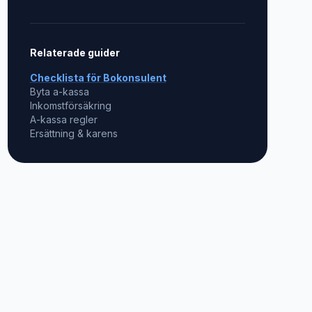
Relaterade guider
Checklista för
Bokonsulent
Byta a-kassa
Inkomstförsäkring
A-kassa regler
Ersättning & karens