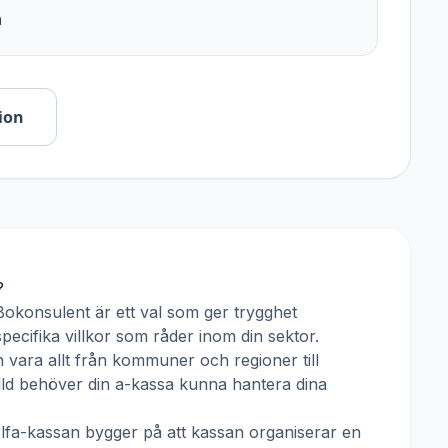
n
ion
?
Bokonsulent
är ett val som ger trygghet
pecifika villkor som råder inom din sektor.
 vara allt från kommuner och regioner till
älld behöver din a-kassa kunna hantera dina
lfa-kassan
bygger på att kassan organiserar en