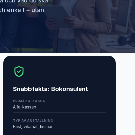
ra och vad du ska
ch enkelt – utan
Snabbfakta:
Bokonsulent
PRIMÄR A-KASSA
Alfa-kassan
TYP AV ANSTÄLLNING
Fast, vikariat, timmar