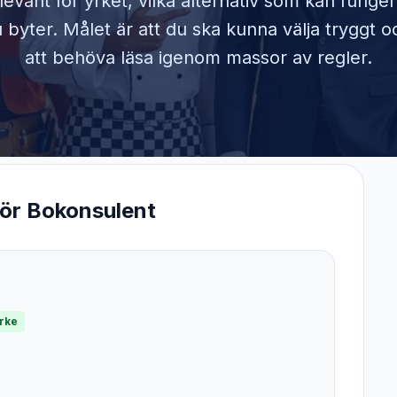
elevant för yrket, vilka alternativ som kan funge
byter. Målet är att du ska kunna välja tryggt o
att behöva läsa igenom massor av regler.
för
Bokonsulent
yrke