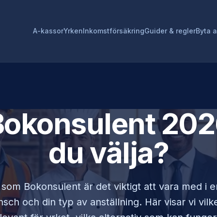
A-kassor
Yrken
Inkomstförsäkring
Guider & regler
Byta 
Bokonsulent
2026
du välja?
r som
Bokonsulent
är det viktigt att vara med i
sch och din typ av anställning. Här visar vi vi