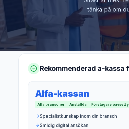
oftast är mest r
tänka på om du 
Rekommenderad a-kassa 
Alfa-kassan
Alla branscher
Anställda
Företagare oavsett 
Specialistkunskap inom din bransch
Smidig digital ansökan