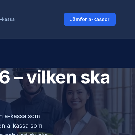
Jämför a-kassor
a-kassa
 – vilken ska
 en a-kassa som
lken a-kassa som