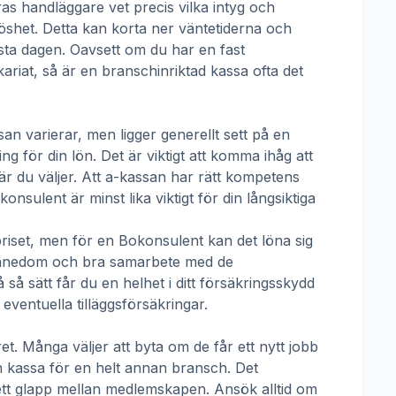
ras handläggare vet precis vilka intyg och
öshet. Detta kan korta ner väntetiderna och
örsta dagen. Oavsett om du har en fast
ikariat, så är en branschinriktad kassa ofta det
san
varierar, men ligger generellt sett på en
g för din lön. Det är viktigt att komma ihåg att
r du väljer. Att a-kassan har rätt kompetens
konsulent
är minst lika viktigt för din långsiktiga
priset, men för en
Bokonsulent
kan det löna sig
skännedom och bra samarbete med de
å sätt får du en helhet i ditt försäkringsskydd
ventuella tilläggsförsäkringar.
t. Många väljer att byta om de får ett nytt jobb
en kassa för en helt annan bransch. Det
ha ett glapp mellan medlemskapen. Ansök alltid om