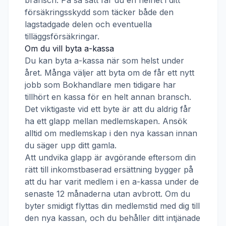
bransch. På så sätt får du en helhet i ditt
försäkringsskydd som täcker både den
lagstadgade delen och eventuella
tilläggsförsäkringar.
Om du vill byta a-kassa
Du kan byta a-kassa när som helst under
året. Många väljer att byta om de får ett nytt
jobb som
Bokhandlare
men tidigare har
tillhört en kassa för en helt annan bransch.
Det viktigaste vid ett byte är att du aldrig får
ha ett glapp mellan medlemskapen. Ansök
alltid om medlemskap i den nya kassan innan
du säger upp ditt gamla.
Att undvika glapp är avgörande eftersom din
rätt till inkomstbaserad ersättning bygger på
att du har varit medlem i en a-kassa under de
senaste 12 månaderna utan avbrott. Om du
byter smidigt flyttas din medlemstid med dig till
den nya kassan, och du behåller ditt intjänade