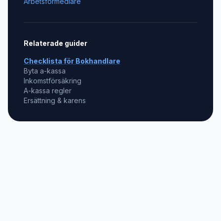
Arbetsförmedlare
Relaterade guider
Checklista för
Bokhandlare
Byta a-kassa
Inkomstförsäkring
A-kassa regler
Ersättning & karens