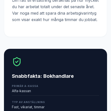
Din rätt till ersättning beräknas på hur mycket
du har arbetat totalt under det senaste året.
Var noga med att spara dina arbetsgivarintyg
som visar exakt hur många timmar du jobbat.
Snabbfakta:
Bokhandlare
PRIMÄR A-KASSA
Alfa-kassan
TYP AV ANSTÄLLNING
Fast, vikariat, timmar