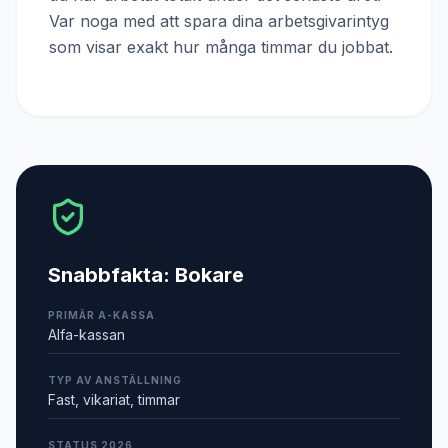
Var noga med att spara dina arbetsgivarintyg
som visar exakt hur många timmar du jobbat.
Snabbfakta:
Bokare
PRIMÄR A-KASSA
Alfa-kassan
TYP AV ANSTÄLLNING
Fast, vikariat, timmar
STATUS 2026