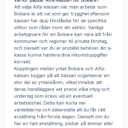
Varför passar
Alfa-kassan
för
Bokare
?
Att välja
Alfa-kassan
när man arbetar som
Bokare
är ett val som ger trygghet eftersom
kassan har djup förståelse för de specifika
villkor som råder inom din sektor. Vanliga
arbetsgivare för en
Bokare
kan vara allt från
kommuner och regioner till privata företag,
och oavsett var du är anställd behöver din a-
kassa kunna hantera dina inkomstuppgifter
korrekt.
Kopplingen mellan yrket
Bokare
och
Alfa-
kassan
bygger på att kassan organiserar en
stor del av yrkeskåren, vilket innebär att
deras handläggare vet precis vilka intyg och
underlag som krävs vid en eventuell
arbetslöshet. Detta kan korta ner
väntetiderna och säkerställa att du får rätt
ersättning från första dagen. Oavsett om du
har en fast anställning, jobbar på timmar eller