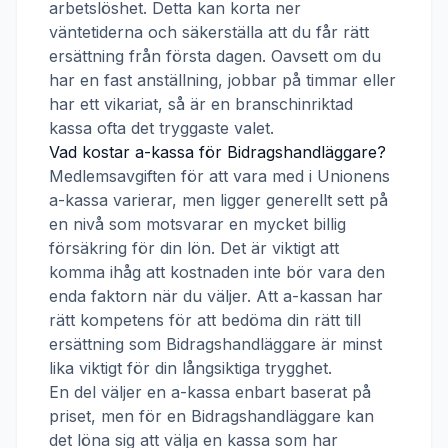
arbetslöshet. Detta kan korta ner
väntetiderna och säkerställa att du får rätt
ersättning från första dagen. Oavsett om du
har en fast anställning, jobbar på timmar eller
har ett vikariat, så är en branschinriktad
kassa ofta det tryggaste valet.
Vad kostar a-kassa för
Bidragshandläggare
?
Medlemsavgiften för att vara med i
Unionens
a-kassa
varierar, men ligger generellt sett på
en nivå som motsvarar en mycket billig
försäkring för din lön. Det är viktigt att
komma ihåg att kostnaden inte bör vara den
enda faktorn när du väljer. Att a-kassan har
rätt kompetens för att bedöma din rätt till
ersättning som
Bidragshandläggare
är minst
lika viktigt för din långsiktiga trygghet.
En del väljer en a-kassa enbart baserat på
priset, men för en
Bidragshandläggare
kan
det löna sig att välja en kassa som har