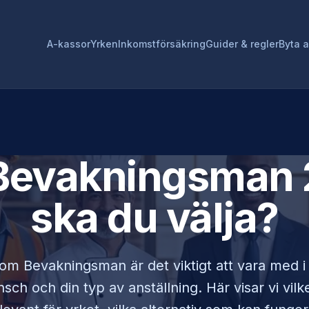
A-kassor
Yrken
Inkomstförsäkring
Guider & regler
Byta 
Bevakningsman
ska du välja?
som
Bevakningsman
är det viktigt att vara med 
sch och din typ av anställning. Här visar vi vi