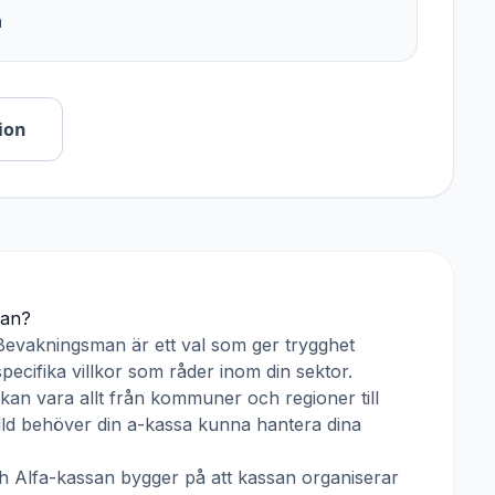
n
ion
man
?
Bevakningsman
är ett val som ger trygghet
pecifika villkor som råder inom din sektor.
kan vara allt från kommuner och regioner till
älld behöver din a-kassa kunna hantera dina
h
Alfa-kassan
bygger på att kassan organiserar