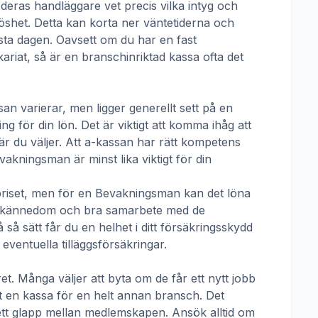
 deras handläggare vet precis vilka intyg och
öshet. Detta kan korta ner väntetiderna och
örsta dagen. Oavsett om du har en fast
ikariat, så är en branschinriktad kassa ofta det
san
varierar, men ligger generellt sett på en
g för din lön. Det är viktigt att komma ihåg att
r du väljer. Att a-kassan har rätt kompetens
vakningsman
är minst lika viktigt för din
priset, men för en
Bevakningsman
kan det löna
talskännedom och bra samarbete med de
å sätt får du en helhet i ditt försäkringsskydd
ventuella tilläggsförsäkringar.
t. Många väljer att byta om de får ett nytt jobb
rt en kassa för en helt annan bransch. Det
ha ett glapp mellan medlemskapen. Ansök alltid om