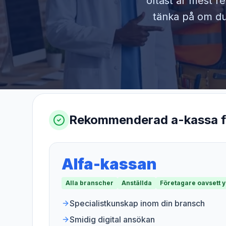
oftast är mest r
tänka på om du 
Rekommenderad a-kassa 
Alfa-kassan
Alla branscher
Anställda
Företagare oavsett 
Specialistkunskap inom din bransch
Smidig digital ansökan