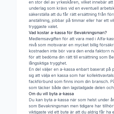
en stor del av yrkeskåren, vilket innebär att
underlag som krävs vid en eventuell arbetsl
säkerställa att du får rätt ersättning från f
anställning, jobbar på timmar eller har ett v
tryggaste valet.
Vad kostar a-kassa för
Bevakningsman
?
Medlemsavgiften för att vara med i
Alfa-kas
nivå som motsvarar en mycket billig försäkrin
kostnaden inte bör vara den enda faktorn nä
för att bedöma din rätt till ersättning som
Be
långsiktiga trygghet.
En del väljer en a-kassa enbart baserat på 
sig att välja en kassa som har kollektivav
fackförbund som finns inom din bransch. På s
som täcker både den lagstadgade delen och e
Om du vill byta a-kassa
Du kan byta a-kassa när som helst under åre
som
Bevakningsman
men tidigare har tillhö
viktigaste vid ett byte är att du aldrig får 