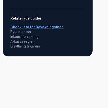
Relaterade guider
Checklista för
Bevakningsman
Byta a-kassa
Inkomstförsäkring
A-kassa regler
Ersättning & karens