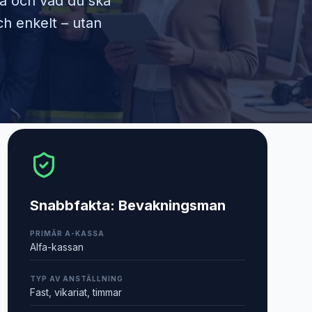
ra och vad du ska
ch enkelt – utan
Snabbfakta:
Bevakningsman
PRIMÄR A-KASSA
Alfa-kassan
TYP AV ANSTÄLLNING
Fast, vikariat, timmar