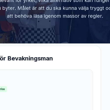
elevant för yrket, vilka alternativ som kan funge
byter. Målet är att du ska kunna välja tryggt o
att behöva läsa igenom massor av regler.
för
Bevakningsman
yrke