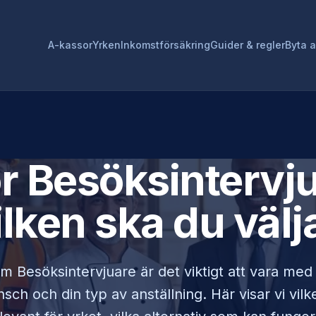
A-kassor
Yrken
Inkomstförsäkring
Guider & regler
Byta 
ör
Besöksintervj
ilken ska du välj
som
Besöksintervjuare
är det viktigt att vara med
sch och din typ av anställning. Här visar vi vi