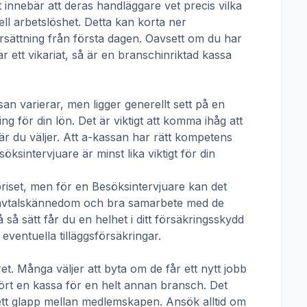
t innebär att deras handläggare vet precis vilka
ll arbetslöshet. Detta kan korta ner
 ersättning från första dagen. Oavsett om du har
ar ett vikariat, så är en branschinriktad kassa
san
varierar, men ligger generellt sett på en
g för din lön. Det är viktigt att komma ihåg att
r du väljer. Att a-kassan har rätt kompetens
söksintervjuare
är minst lika viktigt för din
priset, men för en
Besöksintervjuare
kan det
tivavtalskännedom och bra samarbete med de
å sätt får du en helhet i ditt försäkringsskydd
ventuella tilläggsförsäkringar.
t. Många väljer att byta om de får ett nytt jobb
hört en kassa för en helt annan bransch. Det
ha ett glapp mellan medlemskapen. Ansök alltid om