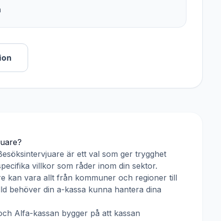
n
ion
juare
?
Besöksintervjuare
är ett val som ger trygghet
pecifika villkor som råder inom din sektor.
re
kan vara allt från kommuner och regioner till
älld behöver din a-kassa kunna hantera dina
och
Alfa-kassan
bygger på att kassan