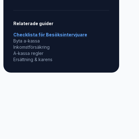
Relaterade guider
Checklista för
Besöksintervjuare
Byta a-kassa
Inkomstförsäkring
A-kassa regler
Ersättning & karens