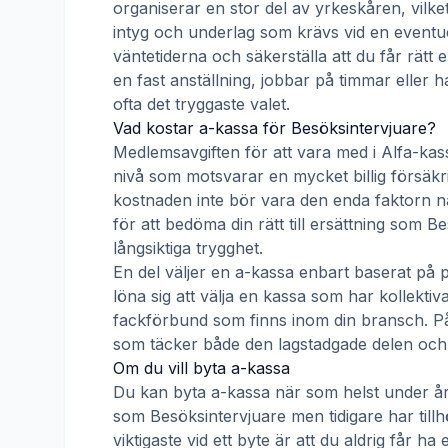
organiserar en stor del av yrkeskåren, vilke
intyg och underlag som krävs vid en eventue
väntetiderna och säkerställa att du får rätt
en fast anställning, jobbar på timmar eller h
ofta det tryggaste valet.
Vad kostar a-kassa för
Besöksintervjuare
?
Medlemsavgiften för att vara med i
Alfa-kas
nivå som motsvarar en mycket billig försäkrin
kostnaden inte bör vara den enda faktorn nä
för att bedöma din rätt till ersättning som
Be
långsiktiga trygghet.
En del väljer en a-kassa enbart baserat på 
löna sig att välja en kassa som har kollek
fackförbund som finns inom din bransch. På s
som täcker både den lagstadgade delen och e
Om du vill byta a-kassa
Du kan byta a-kassa när som helst under åre
som
Besöksintervjuare
men tidigare har till
viktigaste vid ett byte är att du aldrig får 