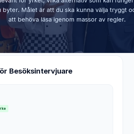
elevant för yrket, vilka alternativ som kan funge
byter. Målet är att du ska kunna välja tryggt o
att behöva läsa igenom massor av regler.
för
Besöksintervjuare
yrke