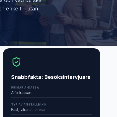
ra och vad du ska
ch enkelt – utan
Snabbfakta:
Besöksintervjuare
PRIMÄR A-KASSA
Alfa-kassan
TYP AV ANSTÄLLNING
Fast, vikariat, timmar