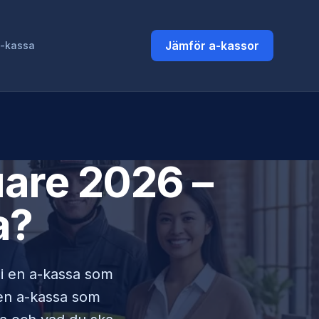
Jämför a-kassor
a-kassa
uare
2026 –
a?
 i en a-kassa som
lken a-kassa som