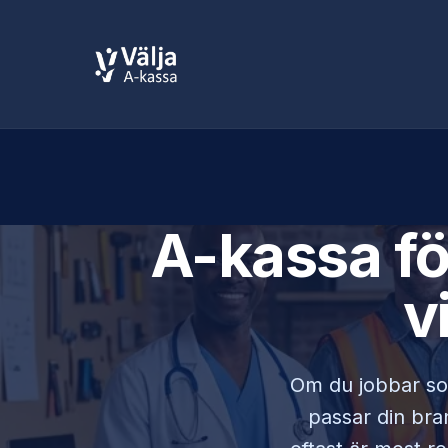
A-kassa f
v
Om du jobbar 
passar din bran