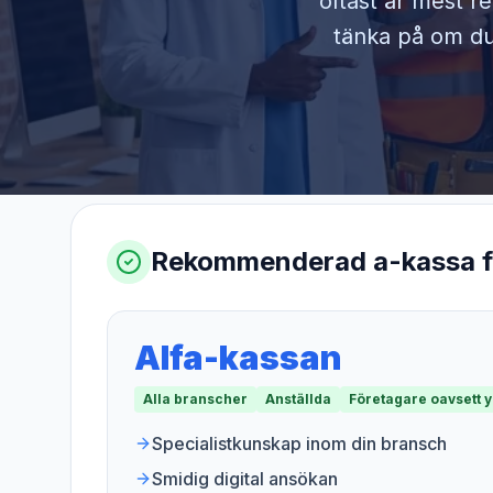
oftast är mest r
tänka på om du 
Rekommenderad a-kassa 
Alfa-kassan
Alla branscher
Anställda
Företagare oavsett 
Specialistkunskap inom din bransch
Smidig digital ansökan