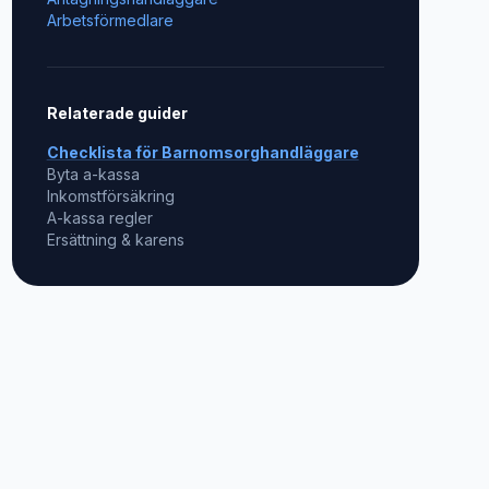
Arbetsförmedlare
Relaterade guider
Checklista för
Barnomsorghandläggare
Byta a-kassa
Inkomstförsäkring
A-kassa regler
Ersättning & karens