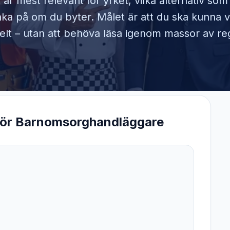
 är mest relevant för yrket, vilka alternativ so
ka på om du byter. Målet är att du ska kunna v
elt – utan att behöva läsa igenom massor av reg
för
Barnomsorghandläggare