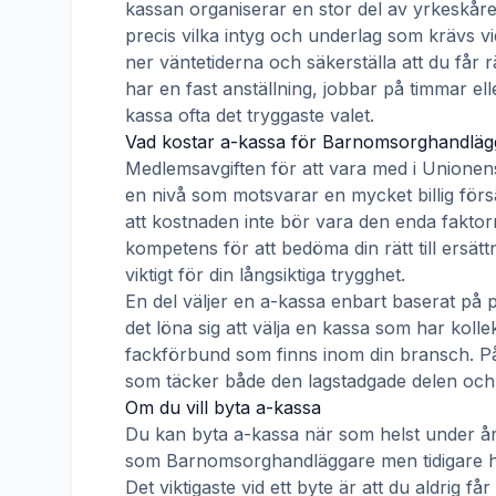
kassan organiserar en stor del av yrkeskåre
precis vilka intyg och underlag som krävs vi
ner väntetiderna och säkerställa att du får 
har en fast anställning, jobbar på timmar ell
kassa ofta det tryggaste valet.
Vad kostar a-kassa för
Barnomsorghandläg
Medlemsavgiften för att vara med i
Unionen
en nivå som motsvarar en mycket billig försä
att kostnaden inte bör vara den enda faktorn
kompetens för att bedöma din rätt till ersät
viktigt för din långsiktiga trygghet.
En del väljer en a-kassa enbart baserat på 
det löna sig att välja en kassa som har ko
fackförbund som finns inom din bransch. På s
som täcker både den lagstadgade delen och e
Om du vill byta a-kassa
Du kan byta a-kassa när som helst under åre
som
Barnomsorghandläggare
men tidigare h
Det viktigaste vid ett byte är att du aldrig 