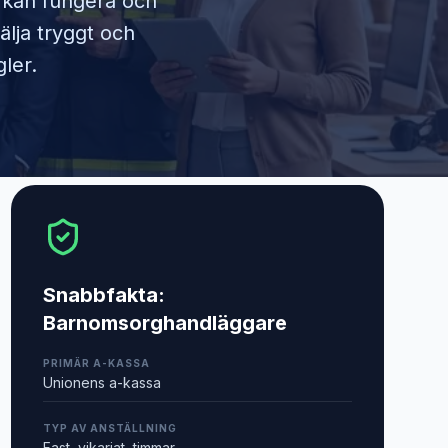
m kan fungera och
älja tryggt och
ler.
Snabbfakta:
Barnomsorghandläggare
PRIMÄR A-KASSA
Unionens a-kassa
TYP AV ANSTÄLLNING
Fast, vikariat, timmar