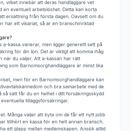
n, vilket innebär att deras handläggare vet
d en eventuell arbetslöshet. Detta kan korta
rätt ersättning från första dagen. Oavsett om du
er har ett vikariat, så är en branschinriktad
gare
?
s a-kassa
varierar, men ligger generellt sett på
kring för din lön. Det är viktigt att komma ihåg
 när du väljer. Att a-kassan har rätt
tning som
Barnomsorghandläggare
är minst lika
priset, men för en
Barnomsorghandläggare
kan
llektivavtalskännedom och bra samarbete med de
å sätt får du en helhet i ditt försäkringsskydd
ventuella tilläggsförsäkringar.
t. Många väljer att byta om de får ett nytt jobb
ar tillhört en kassa för en helt annan bransch.
får ha ett glapp mellan medlemskapen. Ansök alltid