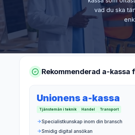
kassa som oftast
vad du ska tän
enk
Rekommenderad a-kassa 
Unionens a-kassa
Tjänstemän i teknik
Handel
Transport
Specialistkunskap inom din bransch
Smidig digital ansökan