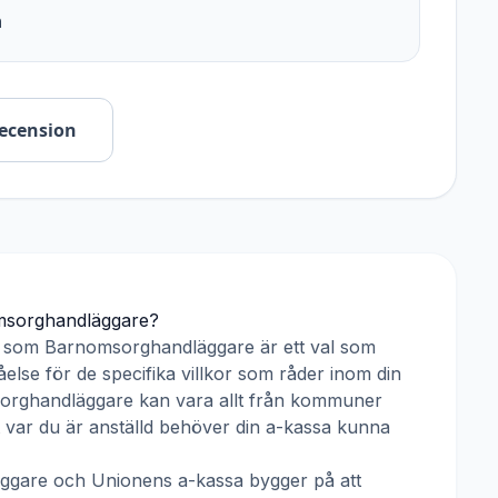
n
recension
sorghandläggare
?
r som
Barnomsorghandläggare
är ett val som
else för de specifika villkor som råder inom din
orghandläggare
kan vara allt från kommuner
tt var du är anställd behöver din a-kassa kunna
ggare
och
Unionens a-kassa
bygger på att