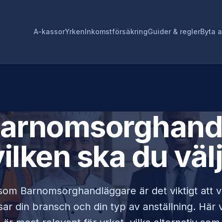
A-kassor
Yrken
Inkomstförsäkring
Guider & regler
Byta 
arnomsorghand
vilken ska du väl
 som
Barnomsorghandläggare
är det viktigt att 
r din bransch och din typ av anställning. Här vi