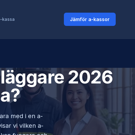
Jämför a-kassor
a-kassa
läggare
2026
ja?
vara med i en a-
sar vi vilken a-