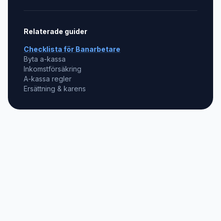
Relaterade guider
Checklista för
Banarbetare
Byta a-kassa
Inkomstförsäkring
A-kassa regler
Ersättning & karens