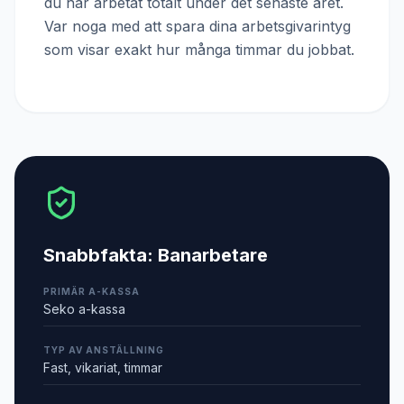
du har arbetat totalt under det senaste året.
Var noga med att spara dina arbetsgivarintyg
som visar exakt hur många timmar du jobbat.
Snabbfakta:
Banarbetare
PRIMÄR A-KASSA
Seko a-kassa
TYP AV ANSTÄLLNING
Fast, vikariat, timmar