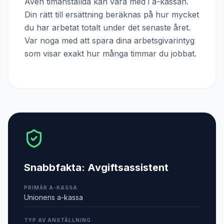
Även timanställda kan vara med i a-kassan.
Din rätt till ersättning beräknas på hur mycket
du har arbetat totalt under det senaste året.
Var noga med att spara dina arbetsgivarintyg
som visar exakt hur många timmar du jobbat.
Snabbfakta:
Avgiftsassistent
PRIMÄR A-KASSA
Unionens a-kassa
TYP AV ANSTÄLLNING