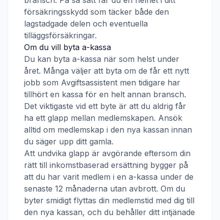
bransch. På så sätt får du en helhet i ditt
försäkringsskydd som täcker både den
lagstadgade delen och eventuella
tilläggsförsäkringar.
Om du vill byta a-kassa
Du kan byta a-kassa när som helst under
året. Många väljer att byta om de får ett nytt
jobb som
Avgiftsassistent
men tidigare har
tillhört en kassa för en helt annan bransch.
Det viktigaste vid ett byte är att du aldrig får
ha ett glapp mellan medlemskapen. Ansök
alltid om medlemskap i den nya kassan innan
du säger upp ditt gamla.
Att undvika glapp är avgörande eftersom din
rätt till inkomstbaserad ersättning bygger på
att du har varit medlem i en a-kassa under de
senaste 12 månaderna utan avbrott. Om du
byter smidigt flyttas din medlemstid med dig till
den nya kassan, och du behåller ditt intjänade