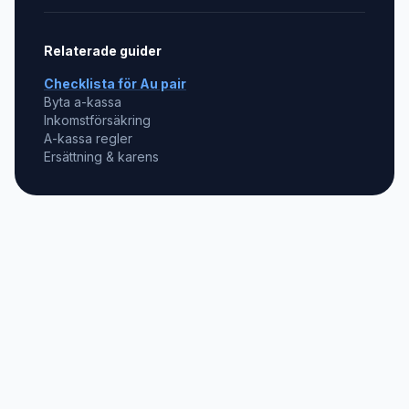
Relaterade guider
Checklista för
Au pair
Byta a-kassa
Inkomstförsäkring
A-kassa regler
Ersättning & karens