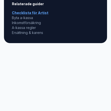
Relaterade guider
Checklista för
Artist
Byta a-kassa
Inkomstförsäkring
A-kassa regler
Ersättning & karens