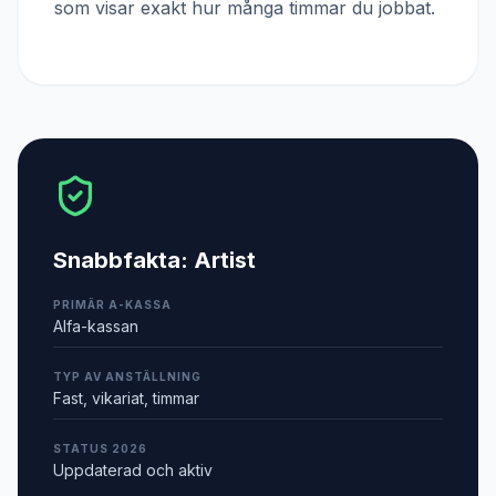
som visar exakt hur många timmar du jobbat.
Snabbfakta:
Artist
PRIMÄR A-KASSA
Alfa-kassan
TYP AV ANSTÄLLNING
Fast, vikariat, timmar
STATUS 2026
Uppdaterad och aktiv