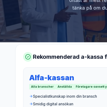
oftast är mest r
tänka på om du 
Rekommenderad a-kassa 
Alfa-kassan
Alla branscher
Anställda
Företagare oavsett 
Specialistkunskap inom din bransch
Smidig digital ansökan