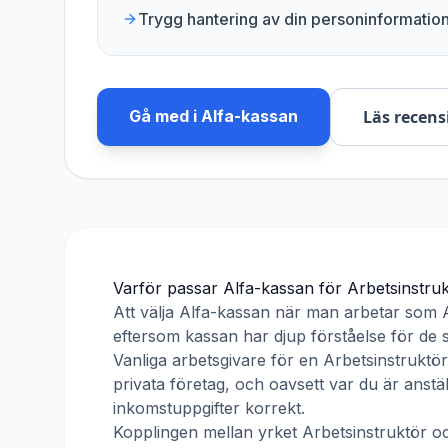
Trygg hantering av din personinformatio
Gå med i
Alfa-kassan
Läs recens
Varför passar
Alfa-kassan
för
Arbetsinstru
Att välja
Alfa-kassan
när man arbetar som
eftersom kassan har djup förståelse för de s
Vanliga arbetsgivare för en
Arbetsinstruktör
privata företag, och oavsett var du är anst
inkomstuppgifter korrekt.
Kopplingen mellan yrket
Arbetsinstruktör
o