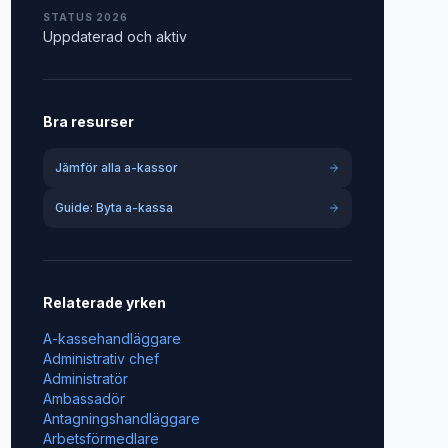
STATUS 2026
Uppdaterad och aktiv
Bra resurser
Jämför alla a-kassor
Guide: Byta a-kassa
Relaterade yrken
A-kassehandläggare
Administrativ chef
Administratör
Ambassadör
Antagningshandläggare
Arbetsförmedlare