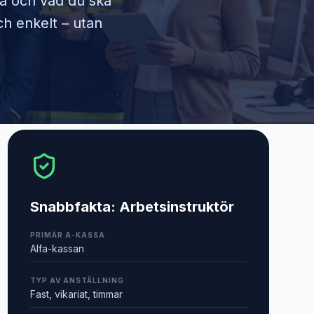
ra och vad du ska
ch enkelt – utan
Snabbfakta:
Arbetsinstruktör
PRIMÄR A-KASSA
Alfa-kassan
TYP AV ANSTÄLLNING
Fast, vikariat, timmar