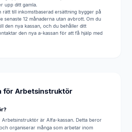
 upp ditt gamla.
 rätt till inkomstbaserad ersättning bygger på
 de senaste 12 månaderna utan avbrott. Om du
till den nya kassan, och du behåller ditt
ntaktar den nya a-kassan för att få hjälp med
a för
Arbetsinstruktör
ör?
Arbetsinstruktör är Alfa-kassan. Detta beror
n och organiserar många som arbetar inom