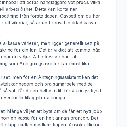
t innebär att deras handläggare vet precis vilka
ll arbetslöshet. Detta kan korta ner
 ersättning från första dagen. Oavsett om du har
ar ett vikariat, så är en branschinriktad kassa
?
s a-kassa
varierar, men ligger generellt sett på
kring för din lön. Det är viktigt att komma ihåg
 när du väljer. Att a-kassan har rätt
tning som
Antagningsassistent
är minst lika
priset, men för en
Antagningsassistent
kan det
tivavtalskännedom och bra samarbete med de
å sätt får du en helhet i ditt försäkringsskydd
ventuella tilläggsförsäkringar.
t. Många väljer att byta om de får ett nytt jobb
llhört en kassa för en helt annan bransch. Det
ha ett glapp mellan medlemskapen. Ansök alltid om