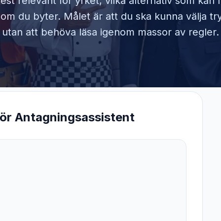
est relevant för yrket, vilka alternativ som kan
om du byter. Målet är att du ska kunna välja tr
utan att behöva läsa igenom massor av regler.
för
Antagningsassistent