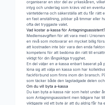
organiserar en stor del av yrkeskåren, vilke
intyg och underlag som krävs vid en eventue
väntetiderna och säkerställa att du får rätt
en fast anställning, jobbar på timmar eller h
ofta det tryggaste valet.
Vad kostar a-kassa för
Antagningsassistent
Medlemsavgiften för att vara med i
Unionen
en nivå som motsvarar en mycket billig försä
att kostnaden inte bör vara den enda faktorn
kompetens för att bedöma din rätt till ersät
viktigt för din långsiktiga trygghet.
En del väljer en a-kassa enbart baserat på 
löna sig att välja en kassa som har kollek
fackförbund som finns inom din bransch. På s
som täcker både den lagstadgade delen och e
Om du vill byta a-kassa
Du kan byta a-kassa när som helst under åre
som
Antagningsassistent
men tidigare har ti
viktigaste vid ett byte är att du aldrig får 