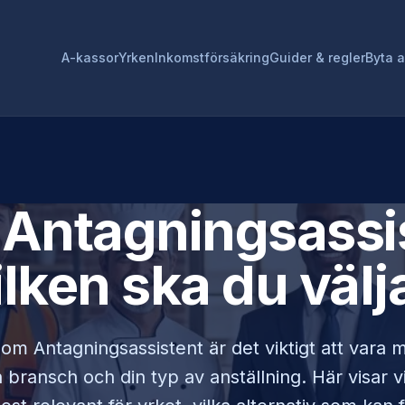
A-kassor
Yrken
Inkomstförsäkring
Guider & regler
Byta 
r
Antagningsassi
ilken ska du välj
 som
Antagningsassistent
är det viktigt att vara 
bransch och din typ av anställning. Här visar v