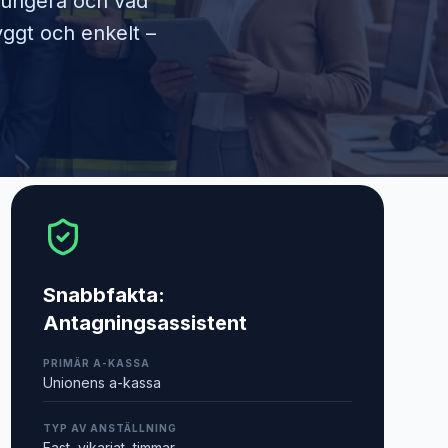
 fungera och vad
yggt och enkelt –
Snabbfakta:
Antagningsassistent
PRIMÄR A-KASSA
Unionens a-kassa
TYP AV ANSTÄLLNING
Fast, vikariat, timmar