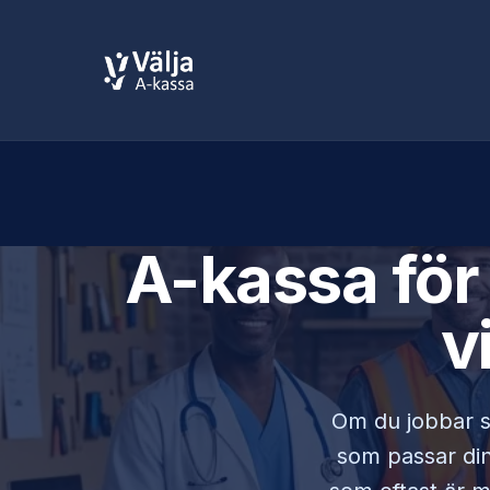
A-kassa fö
v
Om du jobbar
som passar din 