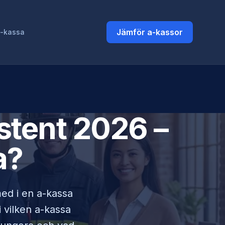
Jämför a-kassor
a-kassa
stent
2026 –
a?
med i en a-kassa
i vilken a-kassa