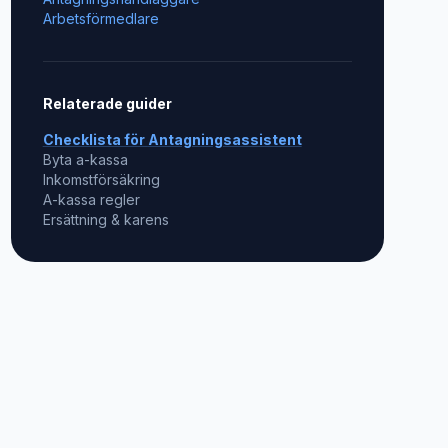
Arbetsförmedlare
Relaterade guider
Checklista för
Antagningsassistent
Byta a-kassa
Inkomstförsäkring
A-kassa regler
Ersättning & karens