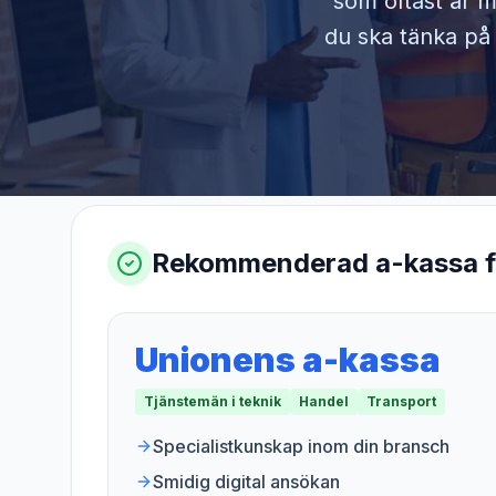
som oftast är m
du ska tänka på 
Rekommenderad a-kassa 
Unionens a-kassa
Tjänstemän i teknik
Handel
Transport
Specialistkunskap inom din bransch
Smidig digital ansökan