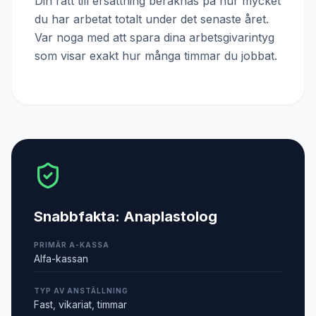
Din rätt till ersättning beräknas på hur mycket
du har arbetat totalt under det senaste året.
Var noga med att spara dina arbetsgivarintyg
som visar exakt hur många timmar du jobbat.
Snabbfakta:
Anaplastolog
PRIMÄR A-KASSA
Alfa-kassan
TYP AV ANSTÄLLNING
Fast, vikariat, timmar