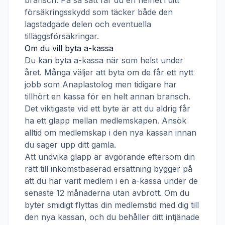
bransch. På så sätt får du en helhet i ditt
försäkringsskydd som täcker både den
lagstadgade delen och eventuella
tilläggsförsäkringar.
Om du vill byta a-kassa
Du kan byta a-kassa när som helst under
året. Många väljer att byta om de får ett nytt
jobb som
Anaplastolog
men tidigare har
tillhört en kassa för en helt annan bransch.
Det viktigaste vid ett byte är att du aldrig får
ha ett glapp mellan medlemskapen. Ansök
alltid om medlemskap i den nya kassan innan
du säger upp ditt gamla.
Att undvika glapp är avgörande eftersom din
rätt till inkomstbaserad ersättning bygger på
att du har varit medlem i en a-kassa under de
senaste 12 månaderna utan avbrott. Om du
byter smidigt flyttas din medlemstid med dig till
den nya kassan, och du behåller ditt intjänade