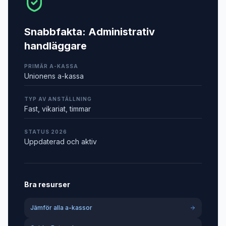
Snabbfakta:
Administrativ
handläggare
PRIMÄR A-KASSA
Unionens a-kassa
TYP AV ANSTÄLLNING
Fast, vikariat, timmar
STATUS 2026
Uppdaterad och aktiv
Bra resurser
Jämför alla a-kassor