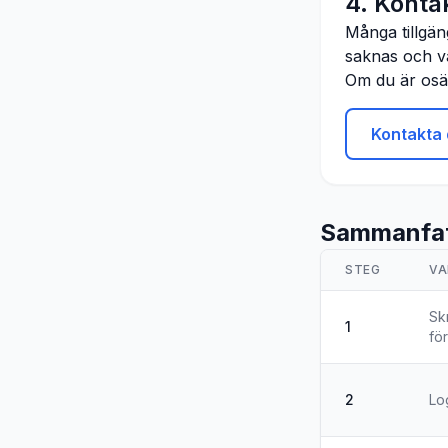
4. Konta
Många tillgän
saknas och va
Om du är osäk
Kontakta 
Sammanfat
STEG
VA
Sk
1
fö
2
Lo