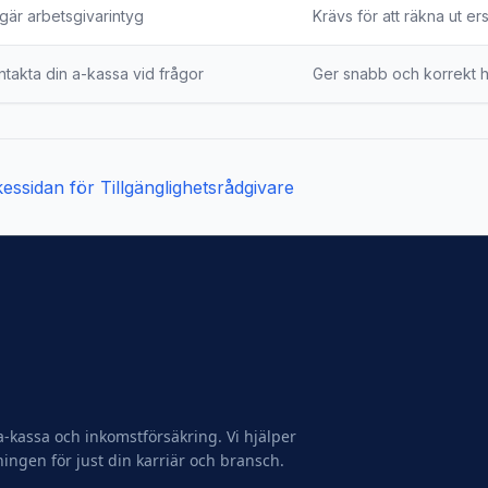
gär arbetsgivarintyg
Krävs för att räkna ut er
ntakta din a-kassa vid frågor
Ger snabb och korrekt 
rkessidan för
Tillgänglighetsrådgivare
-kassa och inkomstförsäkring. Vi hjälper
ningen för just din karriär och bransch.