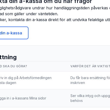
kta din a-kassa om du har frågor
glighetsrådgivare undrar hur handläggningstiden påverkas 
d som gäller under väntetiden.
er, kontakta din a-kassa direkt för att undvika felaktiga ut
din a-kassa
tning
D SKA DU GÖRA?
VARFÖR DET ÄR VIKTIG
riv in dig på Arbetsförmedlingen
Du får bara ersättning fö
rsta dagen
inskriven
Ser vilka intyg och uppg
gga in i a-kassans Mina sidor
behövs