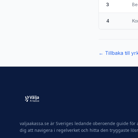
3
Be
4
Ko
← Tillbaka till y
valjaakassa.se är Sveriges ledande oberoende guide för a
dig att navigera i regelverket och hitta den tryggaste lös