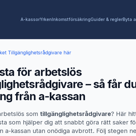
A-kassor
Yrken
Inkomstförsäkring
Guider & regler
Byta 
ket
Tillgänglighetsrådgivare
här
sta för arbetslös
glighetsrådgivare
– så får du
ing från a-kassan
 arbetslös som
tillgänglighetsrådgivare
? Här hi
sta som hjälper dig att snabbt göra rätt saker för
ån a-kassan utan onödiga avbrott. Följ stegen 