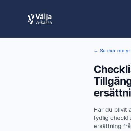
← Se mer om yr
Checkli
Tillgän
ersättn
Har du blivit
tydlig checkli
ersättning fr