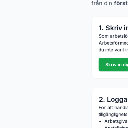
från din
förs
1. Skriv 
Som arbetsl
Arbetsförmedl
du inte varit 
Skriv in 
2. Logga 
För att handl
tillgänglighet
Arbetsgiva