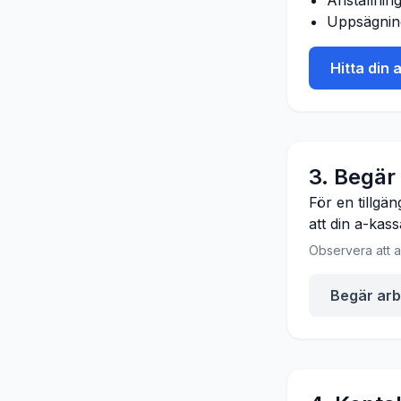
Anställnin
Uppsägnin
Hitta din 
3. Begär
För en tillgän
att din a-kas
Observera att a
Begär arb