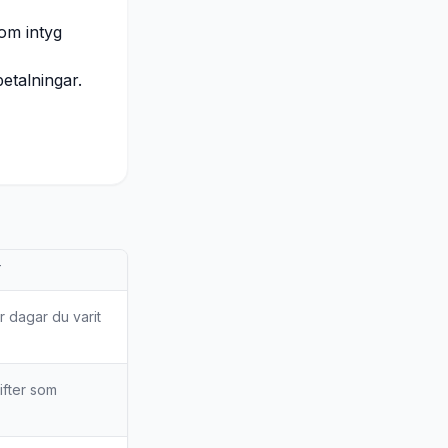
om intyg
betalningar.
T
r dagar du varit
ifter som