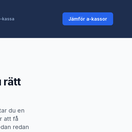
Jämför a-kassor
a-kassa
 rätt
ttar du en
 att få
nedan redan