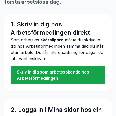
första arbetslösa dag
.
1. Skriv in dig hos
Arbetsförmedlingen direkt
Som arbetslös
skärslipare
måste du skriva in
dig hos Arbetsförmedlingen samma dag du står
utan arbete. Du får inte ersättning för dagar du
inte varit inskriven.
Skriv in dig som arbetssökande hos
Arbetsförmedlingen
2. Logga in i Mina sidor hos din