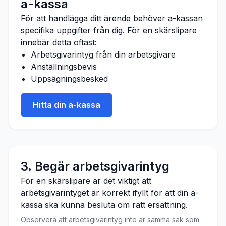
a-kassa
För att handlägga ditt ärende behöver a-kassan
specifika uppgifter från dig. För en
skärslipare
innebär detta oftast:
Arbetsgivarintyg från din arbetsgivare
Anställningsbevis
Uppsägningsbesked
Hitta din a-kassa
3. Begär arbetsgivarintyg
För en skärslipare är det viktigt att
arbetsgivarintyget är korrekt ifyllt för att din a-
kassa ska kunna besluta om rätt ersättning.
Observera att arbetsgivarintyg inte är samma sak som