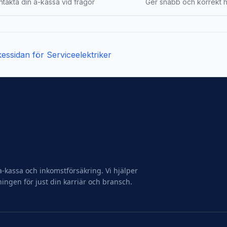
ntakta din a-kassa vid frågor
Ger snabb och korrekt 
rkessidan för
Serviceelektriker
-kassa och inkomstförsäkring. Vi hjälper
ningen för just din karriär och bransch.