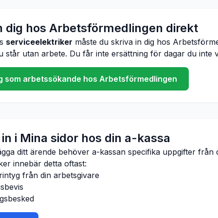
in dig hos Arbetsförmedlingen direkt
ös
serviceelektriker
måste du skriva in dig hos Arbetsförm
står utan arbete. Du får inte ersättning för dagar du inte va
dig som arbetssökande hos Arbetsförmedlingen
in i Mina sidor hos din a-kassa
ägga ditt ärende behöver a-kassan specifika uppgifter från 
ker
innebär detta oftast:
rintyg från din arbetsgivare
gsbevis
gsbesked