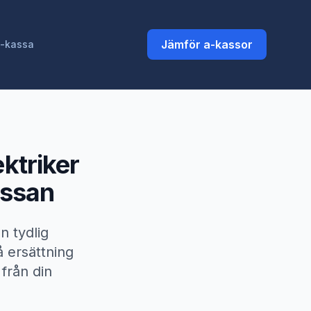
Jämför a-kassor
a-kassa
ktriker
assan
n tydlig
å ersättning
från din