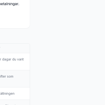
betalningar.
T
r dagar du varit
ifter som
sättningen