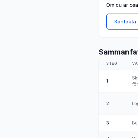
Om du är osäk
Kontakta 
Sammanfat
STEG
VA
Sk
1
fö
2
Lo
3
Be