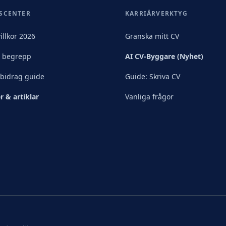
SCENTER
KARRIÄRVERKTYG
illkor 2026
Granska mitt CV
& begrepp
AI CV-Byggare (Nyhet)
sbidrag guide
Guide: Skriva CV
r & artiklar
Vanliga frågor