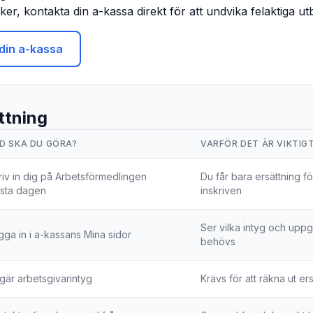
er, kontakta din a-kassa direkt för att undvika felaktiga ut
din a-kassa
tning
D SKA DU GÖRA?
VARFÖR DET ÄR VIKTIG
riv in dig på Arbetsförmedlingen
Du får bara ersättning fö
rsta dagen
inskriven
Ser vilka intyg och uppg
gga in i a-kassans Mina sidor
behövs
gär arbetsgivarintyg
Krävs för att räkna ut er