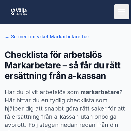
Öpp
← Se mer om yrket
Markarbetare
här
Checklista för arbetslös
Markarbetare
– så får du rätt
ersättning från a-kassan
Har du blivit arbetslös som
markarbetare
?
Här hittar du en tydlig checklista som
hjälper dig att snabbt göra rätt saker för att
få ersättning från a-kassan utan onödiga
avbrott. Följ stegen nedan redan från din