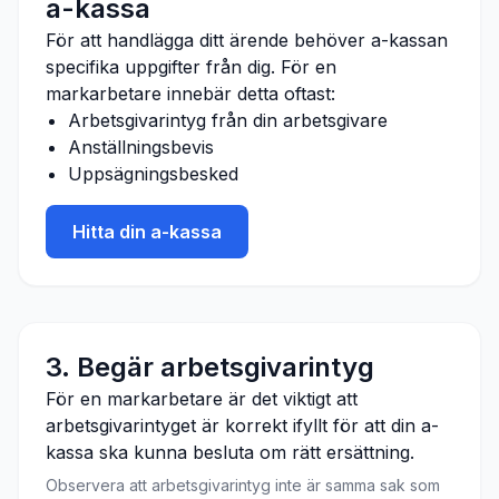
a-kassa
För att handlägga ditt ärende behöver a-kassan
specifika uppgifter från dig. För en
markarbetare
innebär detta oftast:
Arbetsgivarintyg från din arbetsgivare
Anställningsbevis
Uppsägningsbesked
Hitta din a-kassa
3. Begär arbetsgivarintyg
För en markarbetare är det viktigt att
arbetsgivarintyget är korrekt ifyllt för att din a-
kassa ska kunna besluta om rätt ersättning.
Observera att arbetsgivarintyg inte är samma sak som