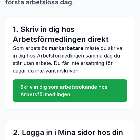
första arbetslösa dag
.
1. Skriv in dig hos
Arbetsförmedlingen direkt
Som arbetslös
markarbetare
måste du skriva
in dig hos Arbetsförmedlingen samma dag du
står utan arbete. Du får inte ersättning för
dagar du inte varit inskriven.
Skriv in dig som arbetssökande hos
Arbetsförmedlingen
2. Logga in i Mina sidor hos din