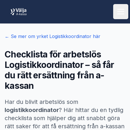
Öpp
← Se mer om yrket
Logistikkoordinator
här
Checklista för arbetslös
Logistikkoordinator
– så får
du rätt ersättning från a-
kassan
Har du blivit arbetslös som
logistikkoordinator
? Här hittar du en tydlig
checklista som hjälper dig att snabbt göra
rätt saker för att få ersättning från a-kassan