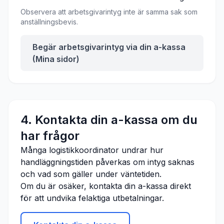
Observera att arbetsgivarintyg inte är samma sak som
anställningsbevis.
Begär arbetsgivarintyg via din a-kassa
(Mina sidor)
4. Kontakta din a-kassa om du
har frågor
Många logistikkoordinator undrar hur
handläggningstiden påverkas om intyg saknas
och vad som gäller under väntetiden.
Om du är osäker, kontakta din a-kassa direkt
för att undvika felaktiga utbetalningar.