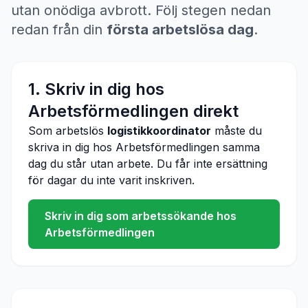
utan onödiga avbrott. Följ stegen nedan
redan från din
första arbetslösa dag
.
1. Skriv in dig hos
Arbetsförmedlingen direkt
Som arbetslös
logistikkoordinator
måste du
skriva in dig hos Arbetsförmedlingen samma
dag du står utan arbete. Du får inte ersättning
för dagar du inte varit inskriven.
Skriv in dig som arbetssökande hos
Arbetsförmedlingen